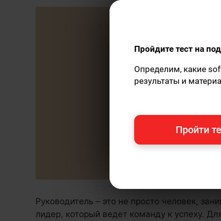
Пройдите тест на п
Определим, какие sof
результаты и матери
Пройти те
Руководитель – это не просто человек, за
лидер, который ведет команду к успеху. Дл