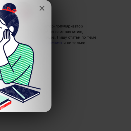
×
Елена Ланта
— автор-популяризатор
экспертных знаний по саморазвитию,
преподаватель танцев.
Пишу статьи по теме
«Лидерство и отношения»
и не только.