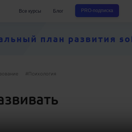
PRO-подписка
Все курсы
Блог
ьный план развития soft
зование
Психология
азвивать