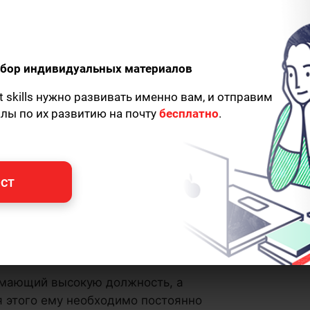
одбор индивидуальных материалов
t skills нужно развивать именно вам, и отправим
алы по их развитию на почту
бесплатно
.
ст
нимающий высокую должность, а
я этого ему необходимо постоянно