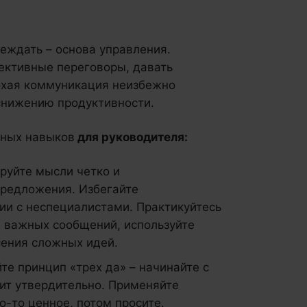
беждать – основа управления.
ективные переговоры, давать
лохая коммуникация неизбежно
снижению продуктивности.
вных навыков
для руководителя:
руйте мысли четко и
предложения. Избегайте
ии с неспециалистами. Практикуйтесь
 важных сообщений, используйте
сения сложных идей.
йте принцип «трех да» – начинайте с
тит утвердительно. Применяйте
о-то ценное, потом просите.