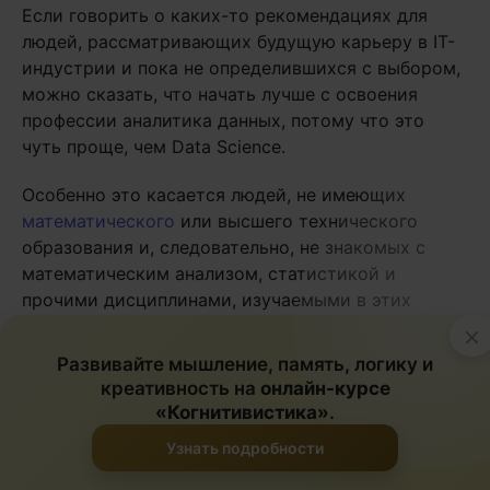
Если говорить о каких-то рекомендациях для
людей, рассматривающих будущую карьеру в IT-
индустрии и пока не определившихся с выбором,
можно сказать, что начать лучше с освоения
профессии аналитика данных, потому что это
чуть проще, чем Data Science.
Особенно это касается людей, не имеющих
математического
или высшего технического
образования и, следовательно, не знакомых с
математическим анализом, статистикой и
прочими дисциплинами, изучаемыми в этих
вузах.
×
Развивайте мышление, память, логику и
К слову, в приведенной выше подборке есть
креативность на
онлайн-курсе
интервью с человеком, который закончил
«Когнитивистика»
.
педагогический университет и смог освоить
Узнать подробности
профессию аналитика данных настолько хорошо,
что теперь работает в государственной