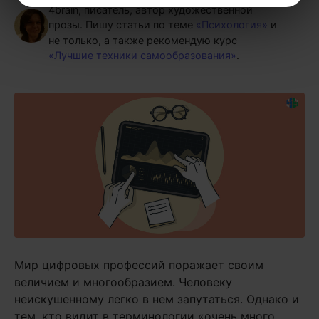
4brain, писатель, автор художественной
прозы.
Пишу статьи по теме
«Психология»
и
не только, а также рекомендую курс
«Лучшие техники самообразования»
.
Мир цифровых профессий поражает своим
величием и многообразием. Человеку
неискушенному легко в нем запутаться. Однако и
тем, кто видит в терминологии «очень много