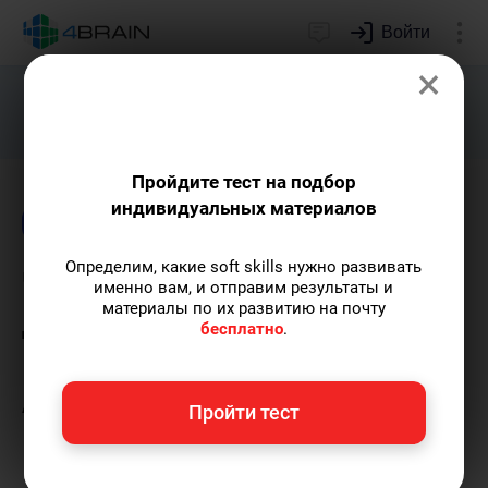
Войти
×
Подарим индивидуальный план
развития soft skills.
Получить...
Пройдите тест на подбор
индивидуальных материалов
Блог
Психология
Определим, какие soft skills нужно развивать
Что такое аналитика
именно вам, и отправим результаты и
материалы по их развитию на почту
данных и Data Science и
бесплатно
.
какая разница между Data
Analyst и Data Scientist?
Пройти тест
Ольга Обломова
— автор статей и курсов