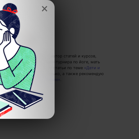
×
Анна Кирякова
— автор статей и курсов,
организатор онлайн-турнира по йоге, мать
двоих детей.
Пишу статьи по теме
«Дети и
родители»
и не только, а также рекомендую
курс
«Быстрое чтение»
.