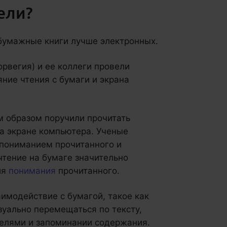
ели?
 бумажные книги лучше электронных.
рвегия) и ее коллеги провели
яние чтения с бумаги и экрана
м образом поручили прочитать
на экране компьютера. Ученые
 пониманием прочитанного и
чтение на бумаге значительно
ия
понимания
прочитанного.
аимодействие с бумагой, такое как
уально перемещаться по тексту,
телями и запоминании содержания.