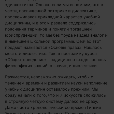
«диалектика». Однако если мы вспомним, что в
части, посвященной риторике и диалектике,
прослеживался прикладной характер учебной
дисциплины, и в этом разделе содержались
пояснения терминов и понятий тогдашней
юриспруденции, то мы без труда найдем аналог и
в нынешней школьной программе. Сейчас этот
предмет называется «Основы права». Нашлось
место и диалектике. Так, в программу курса
«Обществоведение» традиционно входят основы
философских знаний, а значит, и диалектики.
Разумеется, невозможно ожидать, чтобы с
течением времени и развитием науки наполнение
учебных дисциплин оставалось прежним. Мы
сразу начали с того, что и 7 искусств сложились
в стройную четкую систему далеко не сразу.
Даже чисто хронологически со времен Гиппия
Элидского до эпохи Раннего Средневековья