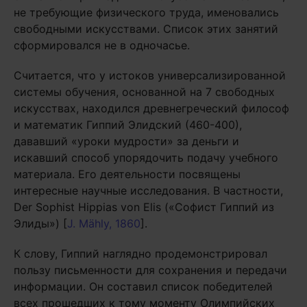
не требующие физического труда, именовались
свободными искусствами. Список этих занятий
сформировался не в одночасье.
Считается, что у истоков универсализированной
системы обучения, основанной на 7 свободных
искусствах, находился древнегреческий философ
и математик Гиппий Элидский (460-400),
дававший «уроки мудрости» за деньги и
искавший способ упорядочить подачу учебного
материала. Его деятельности посвящены
интересные научные исследования. В частности,
Der Sophist Hippias von Elis («Софист Гиппий из
Элиды») [
J. Mähly, 1860
].
К слову, Гиппий наглядно продемонстрировал
пользу письменности для сохранения и передачи
информации. Он составил список победителей
всех прошедших к тому моменту Олимпийских