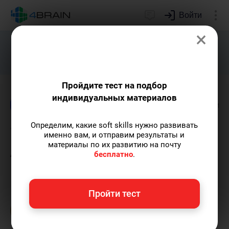
Войти
×
Подарим индивидуальный план
развития soft skills.
Получить...
Пройдите тест на подбор
индивидуальных материалов
Блог
Образование
Креативность
Лиде
Определим, какие soft skills нужно развивать
7 свободных искусств: от
именно вам, и отправим результаты и
материалы по их развитию на почту
Античности до наших дней
бесплатно
.
Ольга Обломова
— автор статей и курсов
Пройти тест
4brain, писатель, автор художественной
прозы.
Пишу статьи по теме
«Образование»
и не только, а также рекомендую курс