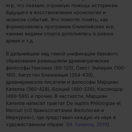
игр, что оказало огромную помощь историкам
будущего в восстановлении хронологии и
нюансов событий. Это помогло понять, как
формировалась программа Олимпийских игр,
какими видами спорта дополнялась в разное
время и т.д.
В дальнейшем над темой унификации базового
образования размышляли древнегреческие
философы Никомах (60-120), Секст Эмпирик (100-
190), Августин Блаженный (354-430),
древнеримские писатели и философы Марциан
Капелла (360-428), Боэций (480-526), Кассиодор
(490-585) и прочие. В частности, Марциан
Капелла написал трактат De nuptiis Philologiae et
Mercuri («О бракосочетании Филологии и
Меркурия»), где представил каждую из наук в
художественном образе [
М. Капелла, 2019
].