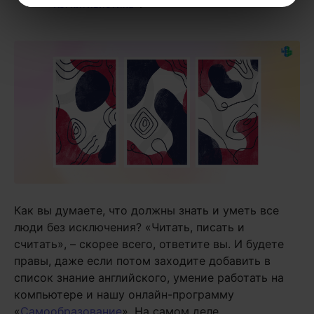
«Когнитивистика»
.
Как вы думаете, что должны знать и уметь все
люди без исключения? «Читать, писать и
считать», – скорее всего, ответите вы. И будете
правы, даже если потом заходите добавить в
список знание английского, умение работать на
компьютере и нашу онлайн-программу
«
Самообразование
». На самом деле,