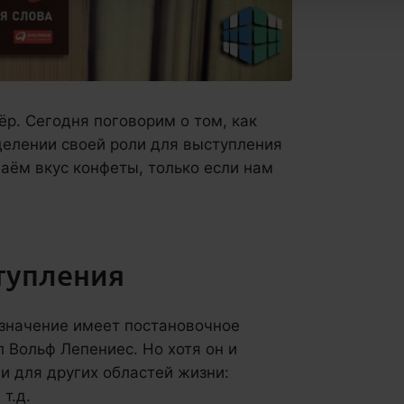
ёр. Сегодня поговорим о том, как
делении своей роли для выступления
наём вкус конфеты, только если нам
тупления
 значение имеет постановочное
л Вольф Лепениес. Но хотя он и
 и для других областей жизни:
т.д.