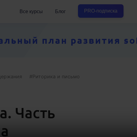
PRO-подписка
Все курсы
Блог
ьный план развития soft
держания
Риторика и письмо
а. Часть
ра