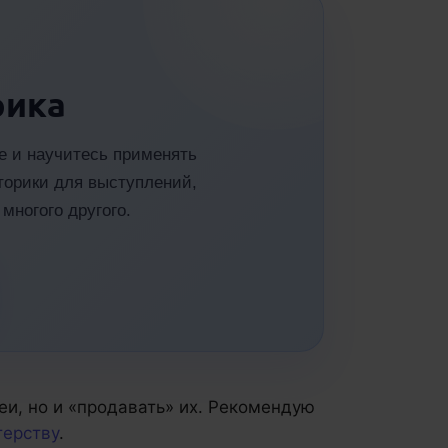
рика
те и научитесь применять
орики для выступлений,
многого другого.
еи, но и «продавать» их. Рекомендую
терству
.