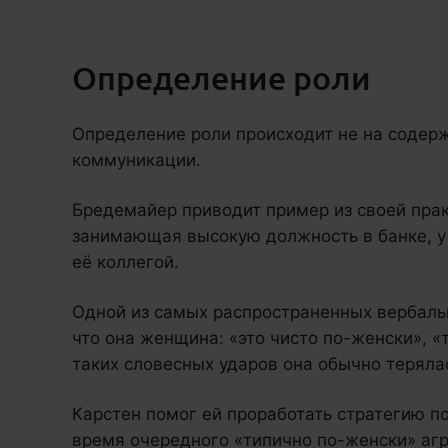
Определение роли
Определение роли происходит не на содерж
коммуникации.
Бредемайер приводит пример из своей прак
занимающая высокую должность в банке, у
её коллегой.
Одной из самых распространенных вербальн
что она женщина: «это чисто по-женски», «
таких словесных ударов она обычно терялась
Карстен помог ей проработать стратегию п
время очередного «типично по-женски» агр