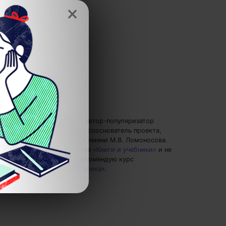
×
Евгений Буянов
— автор-популяризатор
экспертных знаний, сооснователь проекта,
преподаватель МГУ имени М.В. Ломоносова.
Пишу статьи по теме
«Книги и учебники»
и не
только, а также рекомендую курс
«Современная риторика»
.