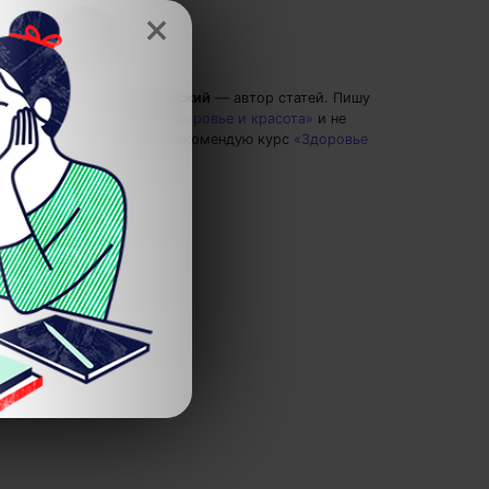
×
Григорий Кшеминский
— автор статей.
Пишу
статьи по теме
«Здоровье и красота»
и не
только, а также рекомендую курс
«Здоровье
человека»
.