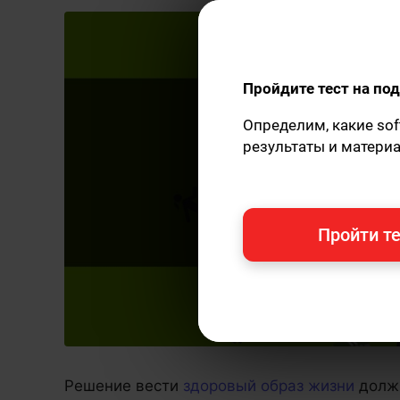
Пройдите тест на п
Определим, какие sof
результаты и матери
Пройти те
Решение вести
здоровый образ жизни
должн