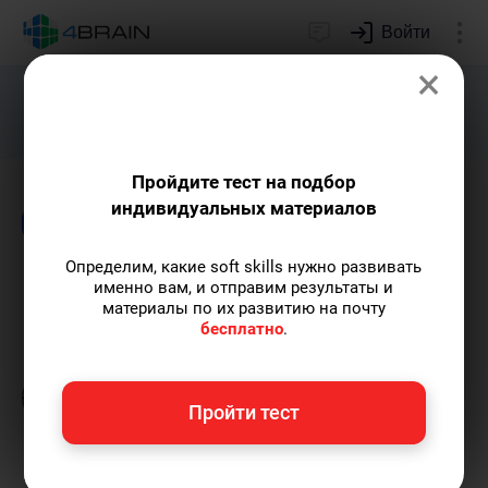
Войти
×
Подарим индивидуальный план
развития soft skills.
Получить...
Пройдите тест на подбор
индивидуальных материалов
Блог
Образование
Логика и интеллект
Определим, какие soft skills нужно развивать
Научное знание: основы
именно вам, и отправим результаты и
материалы по их развитию на почту
бесплатно
.
Григорий Кшеминский
— автор статей.
Пишу статьи по теме
«Образование»
и не
только, а также рекомендую курс
Пройти тест
«Когнитивистика»
.