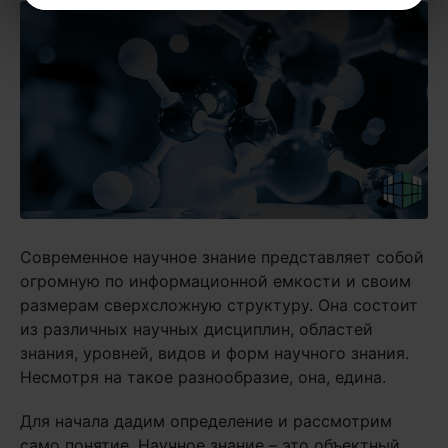
Современное научное знание представляет собой
огромную по информационной емкости и своим
размерам сверхсложную структуру. Она состоит
из различных научных дисциплин, областей
знания, уровней, видов и форм научного знания.
Несмотря на такое разнообразие, она, едина.
Для начала дадим определение и рассмотрим
само понятие. Научное знание – это объектный