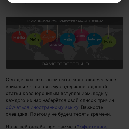
изучение иностранного языка»
.
Сегодня мы не станем пытаться привлечь ваше
внимание к основному содержанию данной
статьи красноречивым вступлением, ведь у
каждого из нас наберётся свой список причин
обучаться иностранному языку
. Важность
очевидна. Поэтому не будем терять времени.
На нашей онлайн-программе «
Эффективное