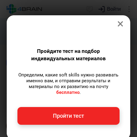
Войти
×
Подарим индивидуальный план
развития soft skills.
Получить...
Пройдите тест на подбор
индивидуальных материалов
Блог
Образование
Определим, какие soft skills нужно развивать
Как выучить иностранный
именно вам, и отправим результаты и
материалы по их развитию на почту
язык самостоятельно
бесплатно
.
Сергей Крутько
— ex-редактор 4brain,
Пройти тест
автор тренингов, статей и обзоров.
Пишу
статьи по теме
«Образование»
и не только, а
также рекомендую курс
«Эффективное