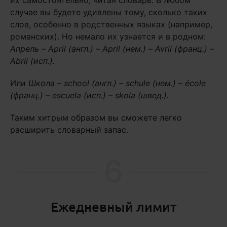
случае вы будете удивлены тому, сколько таких
слов, особенно в родственных языках (например,
романских). Но немало их узнается и в родном:
Апрель –
April
(англ.) –
April (нем.) –
Avril
(франц.) –
Abril
(исп.).
Или
Школа –
school
(англ.) –
schule
(нем.) – é
cole
(франц.) –
escuela
(исп.) –
skola
(швед.).
Таким хитрым образом вы сможете легко
расширить словарный запас.
6
Ежедневный лимит