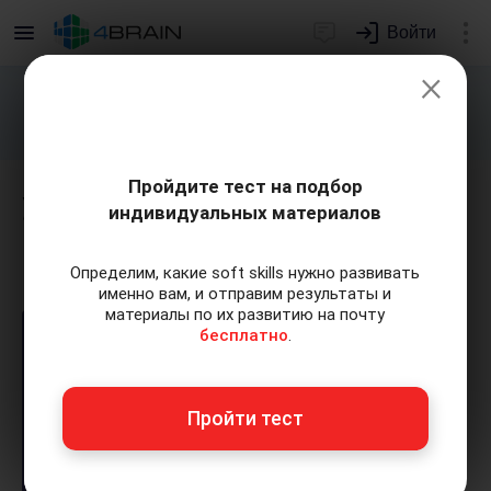
Войти
×
Подарим индивидуальный план
развития soft skills.
Получить...
Пройдите тест на подбор
Урок 3. Враги ассертивного
индивидуальных материалов
поведения
Определим, какие soft skills нужно развивать
именно вам, и отправим результаты и
материалы по их развитию на почту
бесплатно
.
Пройти тест