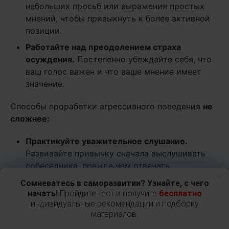
небольших просьб или выражения простых
мнений, чтобы привыкнуть к более активной
позиции.
Работайте над преодолением страха
осуждения
.
Постепенно убеждайте себя, что
ваш голос важен и что ваше мнение имеет
значение.
Способы проработки агрессивного поведения
не
сложнее:
Практикуйте уважительное слушание
.
Развивайте привычку сначала выслушивать
собеседника, прежде чем отвечать.
×
Изучайте методы самоконтроля
.
Осваивайте
Сомневатесь в саморазвитии? Узнайте, с чего
начать!
Пройдите тест и получите
бесплатно
техники дыхания и медитации, которые
индивидуальные рекомендации и подборку
помогают снизить эмоциональный накал
материалов.
(множество полезных техник мы