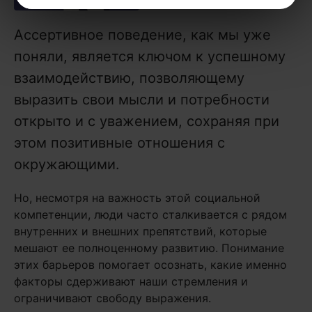
Ассертивное поведение, как мы уже
поняли, является ключом к успешному
взаимодействию, позволяющему
выразить свои мысли и потребности
открыто и с уважением, сохраняя при
этом позитивные отношения с
окружающими.
Но, несмотря на важность этой социальной
компетенции, люди часто сталкивается с рядом
внутренних и внешних препятствий, которые
мешают ее полноценному развитию. Понимание
этих барьеров помогает осознать, какие именно
факторы сдерживают наши стремления и
ограничивают свободу выражения.