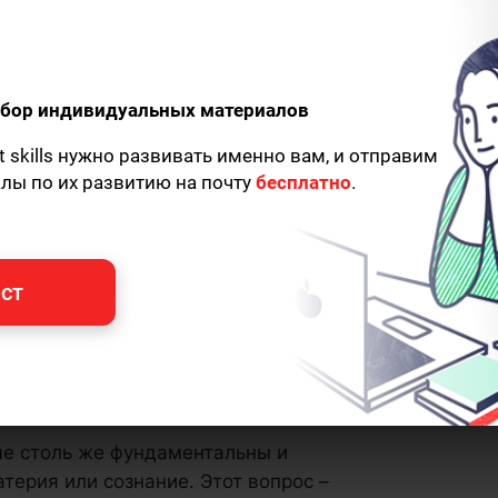
одбор индивидуальных материалов
t skills нужно развивать именно вам, и отправим
алы по их развитию на почту
бесплатно
.
ст
ые столь же фундаментальны и
атерия или сознание. Этот вопрос –