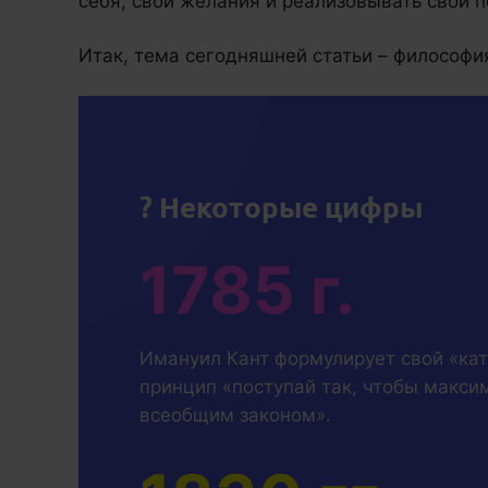
себя, свои желания и реализовывать свой п
Итак, тема сегодняшней статьи – философи
? Некоторые цифры
1785 г.
Имануил Кант формулирует свой «ка
принцип «поступай так, чтобы макси
всеобщим законом».