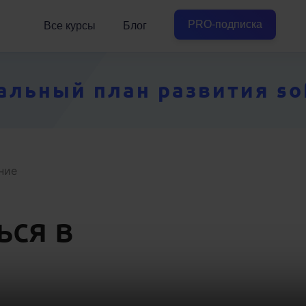
PRO-подписка
Все курсы
Блог
ьный план развития soft
ние
ься в