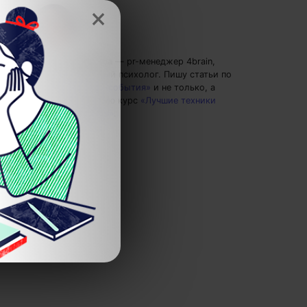
×
Полина Груданова
— pr-менеджер 4brain,
профессиональный психолог.
Пишу статьи по
теме
«Новости и события»
и не только, а
также рекомендую курс
«Лучшие техники
самообразования»
.