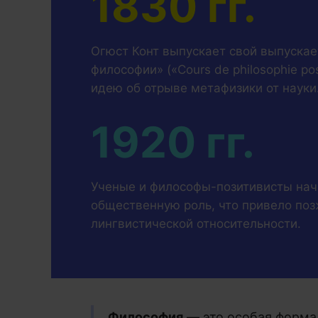
1830 гг.
Огюст Конт выпускает свой выпускае
философии» («Cours de philosophie po
идею об отрыве метафизики от науки
1920 гг.
Ученые и философы-позитивисты нача
общественную роль, что привело поз
лингвистической относительности.
Философия
— это особая форма 