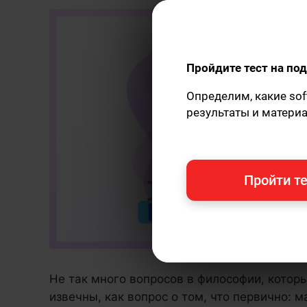
Пройдите тест на п
Определим, какие sof
результаты и матери
Пройти те
Не так много вопросов в философии, котор
извечны, как вопрос о том, что первично: м