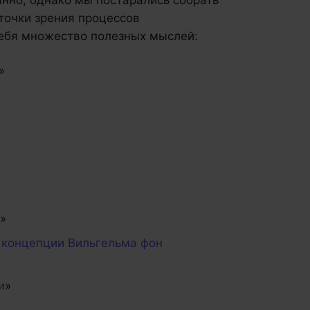
нно, однако мы постарались собрать
 точки зрения процессов
себя множество полезных мыслей:
»
»
 концепции Вильгельма фон
и
»