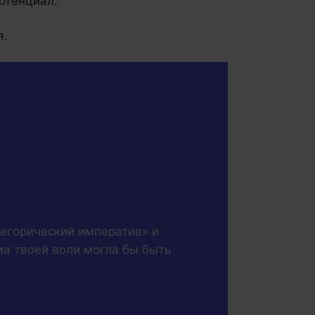
отенциал.
я.
тегорический императив» и
ма твоей воли могла бы быть