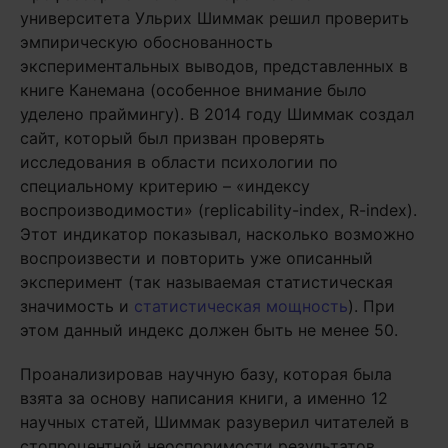
университета Ульрих Шиммак решил проверить
эмпирическую обоснованность
экспериментальных выводов, представленных в
книге Канемана (особенное внимание было
уделено праймингу). В 2014 году Шиммак создал
сайт, который был призван проверять
исследования в области психологии по
специальному критерию – «индексу
воcпроизводимости» (replicability-index, R-index).
Этот индикатор показывал, насколько возможно
воспроизвести и повторить уже описанный
эксперимент (так называемая статистическая
значимость и
статистическая мощность
). При
этом данный индекс должен быть не менее 50.
Проанализировав научную базу, которая была
взята за основу написания книги, а именно 12
научных статей, Шиммак разуверил читателей в
стопроцентной неоспоримости результатов