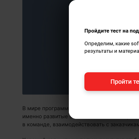
Пройдите тест на п
Определим, какие sof
результаты и матери
Пройти те
В мире программирования технические нав
именно развитые soft skills позволяют про
в команде, взаимодействовать с заказчика