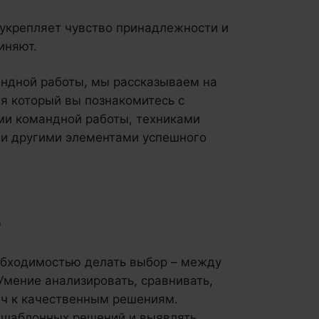
укрепляет чувство принадлежности и
иняют.
андной работы, мы рассказываем на
дя который вы познакомитесь с
ми командной работы, техниками
 и другими элементами успешного
е
обходимостью делать выбор – между
Умение анализировать, сравнивать,
юч к качественным решениям.
 шаблонных решений и выявлять