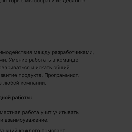
 которые мы собрали из десятков
аимодействия между разработчиками,
ми. Умение работать в команде
говариваться и искать общий
азвитие продукта. Программист,
в любой компании.
дной работы:
местная работа учит учитывать
 и взаимоуважение.
ункций каждого помогает