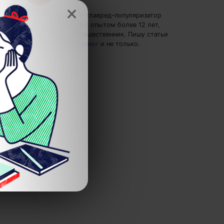
×
Кирилл Ногалес
— главред-популяризатор
экспертных знаний с опытом более 12 лет,
главред 4brain, путешественник.
Пишу статьи
по теме
«Образование»
и не только.