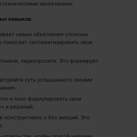
етехническими заказчиками.
ых навыков:
ивает навык объяснения сложных
о помогает систематизировать свои
поняли, переспросите. Это формирует
вторяйте суть услышанного своими
мания.
тко и ясно формулировать свои
ч и решений.
е конструктивно и без эмоций. Это
е.
ь отчеты так, чтобы другой человек