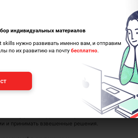
одбор индивидуальных материалов
t skills нужно развивать именно вам, и отправим
алы по их развитию на почту
бесплатно
.
ст
ыки остаются основой профессии, но
граммисту расти, эффективно работать
ми и принимать взвешенные решения.