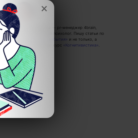
×
Полина Груданова
— pr-менеджер 4brain,
профессиональный психолог.
Пишу статьи по
теме
«Новости и события»
и не только, а
также рекомендую курс
«Когнитивистика»
.