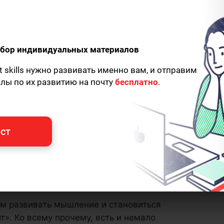
одбор индивидуальных материалов
t skills нужно развивать именно вам, и отправим
алы по их развитию на почту
бесплатно
.
ст
ем развивать мышление и становиться
ит». Ко всему прочему, есть и немало