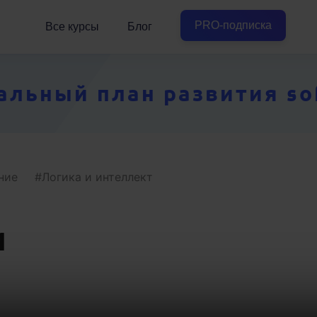
PRO-подписка
Все курсы
Блог
ьный план развития soft
ние
Логика и интеллект
и