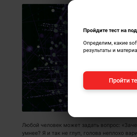
Пройдите тест на п
Определим, какие sof
результаты и матери
Пройти те
Любой человек может задать вопрос: «Зач
умнее? Я и так не глуп, голова неплохо вар