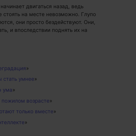
начинает двигаться назад, ведь
е стоять на месте невозможно. Глупо
уются, они просто бездействуют. Они,
ть, и впоследствии поднять их на
деградация
»
ы стать умнее
»
ю ума
»
в пожилом возрасте
»
ботают только вместе
»
нтеллекте
»