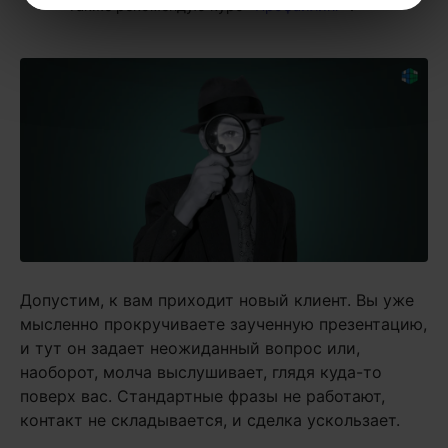
также рекомендую курс
«Профайлинг»
.
Допустим, к вам приходит новый клиент. Вы уже
мысленно прокручиваете заученную презентацию,
и тут он задает неожиданный вопрос или,
наоборот, молча выслушивает, глядя куда-то
поверх вас. Стандартные фразы не работают,
контакт не складывается, и сделка ускользает.