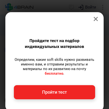
Войти
×
Подарим индивидуальный план
развития soft skills.
Получить...
Пройдите тест на подбор
индивидуальных материалов
Блог
Лидерство и отношения
Психологи
Определим, какие soft skills нужно развивать
Профайлинг в продажах:
именно вам, и отправим результаты и
материалы по их развитию на почту
как угадать клиента?
бесплатно
.
Елена Ланта
— автор-популяризатор
Пройти тест
экспертных знаний по саморазвитию,
преподаватель танцев.
Пишу статьи по теме
«Лидерство и отношения»
и не только, а