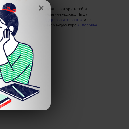
×
Вероника Вербовская
— автор статей и
курсов 4brain, тренинг-менеджер.
Пишу
статьи по теме
«Здоровье и красота»
и не
только, а также рекомендую курс
«Здоровье
человека»
.