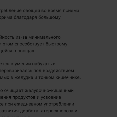
требление овощей во время приема
порима благодаря большому
йность из-за минимального
и этом способствует быстрому
щейся в овощах.
ется в умении набухать и
 перевариваясь под воздействием
мых в желудке и тонком кишечнике.
чно очищает желудочно-кишечный
ения продуктов и усвоение
 же при ежедневном употреблении
развития диабета, атеросклероза и