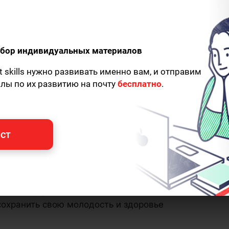
одбор индивидуальных материалов
t skills нужно развивать именно вам, и отправим
алы по их развитию на почту
бесплатно
.
ст
 жизни задумывался о переходе на
лием информации о том, что, когда и в
 сохранить свою молодость и здоровье