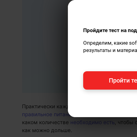
Пройдите тест на п
Определим, какие sof
результаты и матери
Пройти те
Практически каждый человек хотя бы раз в
правильное питание
. Интернет пестрит оби
каком количестве
необходимо есть
, чтобы
как можно дольше.