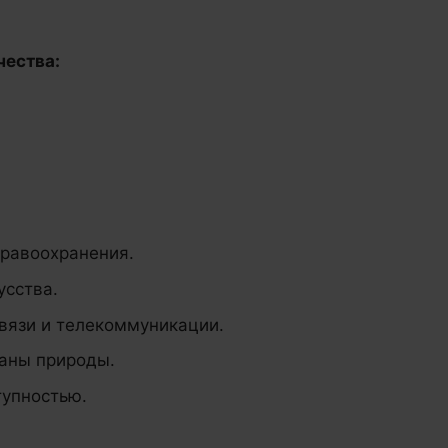
чества:
дравоохранения.
усства.
вязи и телекоммуникации.
раны природы.
тупностью.