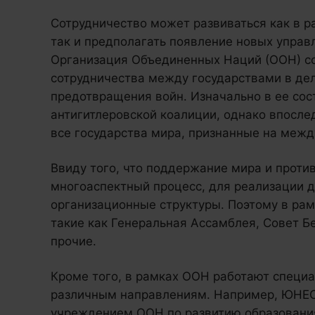
Сотрудничество может развиваться как в р
так и предполагать появление новых упра
Организация Объединенных Наций (ООН) со
сотрудничества между государствами в де
предотвращения войн. Изначально в ее сос
антигитлеровской коалиции, однако впосл
все государства мира, признанные на межд
Ввиду того, что поддержание мира и проти
многоаспектный процесс, для реализации 
организационные структуры. Поэтому в ра
такие как Генеральная Ассамблея, Совет Б
прочие.
Кроме того, в рамках ООН работают специ
различным направлениям. Например, ЮНЕ
учреждением ООН по развитию образования,