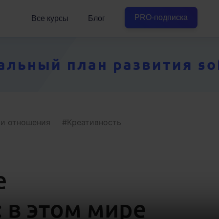
PRO-подписка
Все курсы
Блог
ьный план развития soft
 и отношения
Креативность
е
 в этом мире