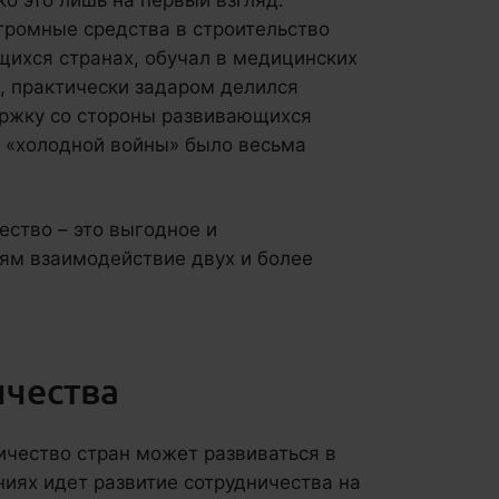
о это лишь на первый взгляд.
громные средства в строительство
щихся странах, обучал в медицинских
в, практически задаром делился
ержку со стороны развивающихся
у «холодной войны» было весьма
ство – это выгодное и
ям взаимодействие двух и более
чества
ичество стран может развиваться в
ниях идет развитие сотрудничества на