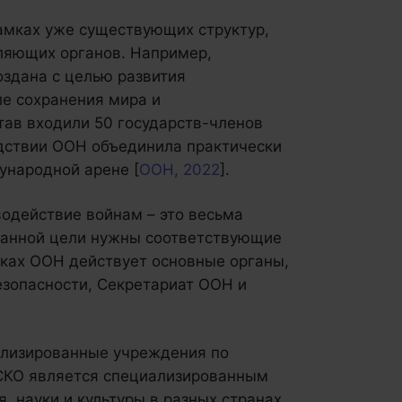
амках уже существующих структур,
вляющих органов. Например,
здана с целью развития
ле сохранения мира и
тав входили 50 государств-членов
едствии ООН объединила практически
ународной арене [
ООН, 2022
].
водействие войнам – это весьма
данной цели нужны соответствующие
мках ООН действует основные органы,
езопасности, Секретариат ООН и
ализированные учреждения по
СКО является специализированным
 науки и культуры в разных странах