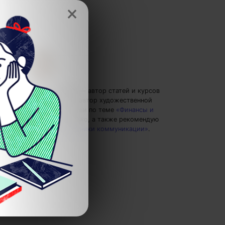
×
Ольга Обломова
— автор статей и курсов
4brain, писатель, автор художественной
прозы.
Пишу статьи по теме
«Финансы и
деньги»
и не только, а также рекомендую
курс
«Лучшие техники коммуникации»
.