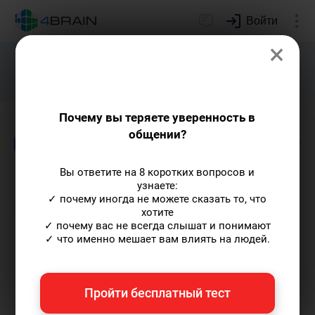
Войти
×
Подарим индивидуальный план
развития soft skills.
Получить...
Почему вы теряете уверенность в
общении?
Блог
Известные личности
Дети и родите
Вы ответите на 8 коротких вопросов и
Категории Вирджинии
узнаете:
✓ почему иногда не можете сказать то, что
Сатир: почему мы так себя
хотите
ведем?
✓ почему вас не всегда слышат и понимают
✓ что именно мешает вам влиять на людей.
Мария Голова
— контент-археолог, автор-
Пройти бесплатный тест
популяризатор экспертных знаний,
выпускница Исторического факультета МГУ.