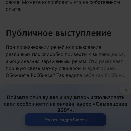
хаосе. Можете испробовать это на собственном
опыте.
Публичное выступление
При произнесении речей использование
различных поз способно привести к выдающимся,
эмоционально заряженным речам. Это развивает
прочную связь между спикером и аудиторией.
Обожаете Роббинса? Так ведите себя как Роббинс.
Поскольку выступающий чередует позы,
×
аудитория ощущает массовый эффект темпа и
Поймите себя лучше и научитесь использовать
ведения. Когда говорящий меняет позу, в которой
свои особенности на
онлайн-курсе «Самооценка
он только что говорил, он может вызвать у
360°»
.
аудитории
сильное чувство взаимопонимания
.
Узнать подробности