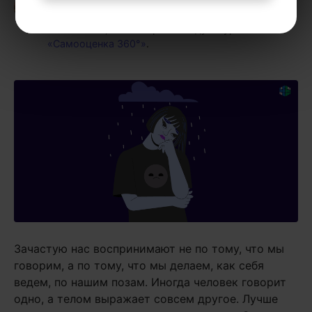
Пишу статьи по теме
«Известные личности»
и не только, а также рекомендую курс
«Самооценка 360°»
.
Зачастую нас воспринимают не по тому, что мы
говорим, а по тому, что мы делаем, как себя
ведем, по нашим позам. Иногда человек говорит
одно, а телом выражает совсем другое. Лучше