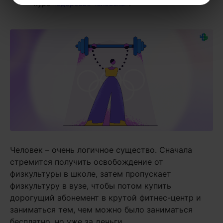
курс
«Здоровье человека»
.
Человек – очень логичное существо. Сначала
стремится получить освобождение от
физкультуры в школе, затем пропускает
физкультуру в вузе, чтобы потом купить
дорогущий абонемент в крутой фитнес-центр и
заниматься тем, чем можно было заниматься
бесплатно, но уже за деньги.