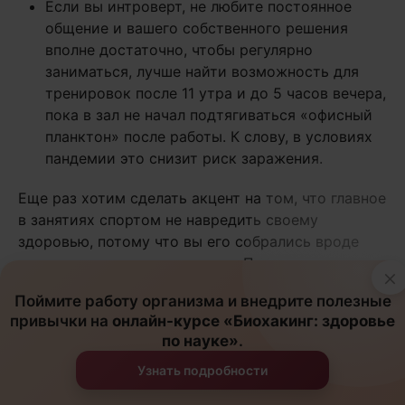
Если вы интроверт, не любите постоянное
общение и вашего собственного решения
вполне достаточно, чтобы регулярно
заниматься, лучше найти возможность для
тренировок после 11 утра и до 5 часов вечера,
пока в зал не начал подтягиваться «офисный
планктон» после работы. К слову, в условиях
пандемии это снизит риск заражения.
Еще раз хотим сделать акцент на том, что главное
в занятиях спортом не навредить своему
здоровью, потому что вы его собрались вроде
как укреплять а не разрушать. Поэтому начинать
×
осваивать тот или иной вид фитнеса или спорта
Поймите работу организма и внедрите полезные
лучше под руководством тренера или, как
привычки на
онлайн-курсе «Биохакинг: здоровье
минимум, по видео на YouTube от
по науке»
.
профессиональных спортсменов и тренеров с
подробными пояснениями, что и как делать.
Узнать подробности