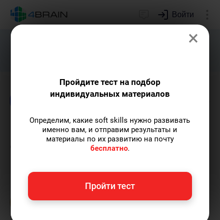
Войти
×
Подарим индивидуальный план
развития soft skills.
Получить...
Пройдите тест на подбор
индивидуальных материалов
Блог
Дети и родители
Игрофикация
З
Определим, какие soft skills нужно развивать
Как начать заниматься
именно вам, и отправим результаты и
материалы по их развитию на почту
спортом?
бесплатно
.
Ольга Обломова
— автор статей и курсов
Пройти тест
4brain, писатель, автор художественной
прозы.
Пишу статьи по теме
«Дети и
родители»
и не только, а также рекомендую