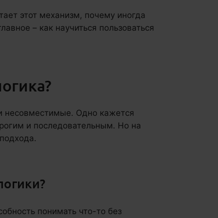
отает этот механизм, почему иногда
главное – как научиться пользоваться
логика?
щи несовместимые. Одно кажется
рогим и последовательным. Но на
 подхода.
логики?
собность понимать что-то без