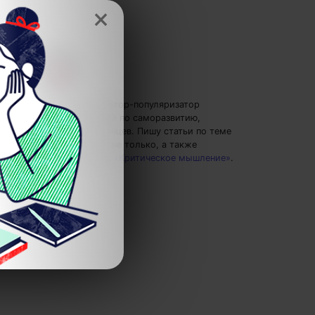
×
Елена Ланта
— автор-популяризатор
экспертных знаний по саморазвитию,
преподаватель танцев.
Пишу статьи по теме
«Образование»
и не только, а также
рекомендую курс
«Критическое мышление»
.