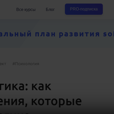
PRO-подписка
Все курсы
Блог
ьный план развития soft
ект
Психология
гика: как
ния, которые