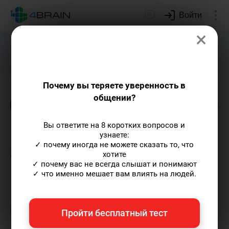
Войти
×
Подарим индивидуальный план
развития soft skills.
Получить...
Почему вы теряете уверенность в
общении?
Блог
Лидерство и отношения
Креативнос
Вы ответите на 8 коротких вопросов и
Идеальные отношения: что
узнаете:
✓ почему иногда не можете сказать то, что
это и возможны ли они?
хотите
✓ почему вас не всегда слышат и понимают
✓ что именно мешает вам влиять на людей.
Ольга Обломова
— автор статей и курсов
4brain, писатель, автор художественной
прозы.
Пишу статьи по теме
«Лидерство и
Пройти бесплатный тест
отношения»
и не только, а также