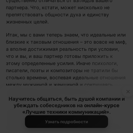
существенно отличаться от взглядов вашего
партнера. Что, кстати, может нисколько не
препятствовать общности духа и единству
жизненных целей.
Итак, мы с вами теперь знаем, что идеальные или
близкие к таковым отношения – это вовсе не миф,
а вполне достижимая реальность при условии,
что и вы, и ваш партнер готовы приложить к
этому определенные усилия. Иначе психологи,
писатели, поэты и композиторы не тратили бы
столько времени, воспевая идеальные отношения
между мужчиной и женщиной и сокрушаясь
×
относительно случаев, когда такие отношения
построить не удалось.
Научитесь общаться, быть душой компании и
убеждать собеседников на
онлайн-курсе
Заметим, что теме идеальных отношений
«Лучшие техники коммуникаций»
.
посвящают не только многотомные романы и
Узнать подробности
душевные песни. Да и не у всех людей, особенно