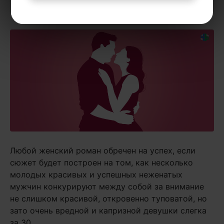
рекомендую курс
«Психология отношений»
.
Любой женский роман обречен на успех, если
сюжет будет построен на том, как несколько
молодых красивых и успешных неженатых
мужчин конкурируют между собой за внимание
не слишком красивой, откровенно туповатой, но
зато очень вредной и капризной девушки слегка
за 30.