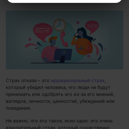
Страх отказа – это
иррациональный страх
,
который убедил человека, что люди не будут
принимать или одобрять его из-за его мнений,
взглядов, личности, ценностей, убеждений или
поведения.
Не важно, что это такое, ясно одно: это очень
изнурительный страх, который существенно