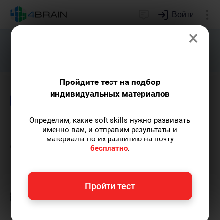
Войти
×
Подарим индивидуальный план
развития soft skills.
Получить...
Пройдите тест на подбор
индивидуальных материалов
Блог
Психология
Определим, какие soft skills нужно развивать
Как справиться со страхом
именно вам, и отправим результаты и
материалы по их развитию на почту
отказа
бесплатно
.
Григорий Кшеминский
— автор статей.
Пройти тест
Пишу статьи по теме
«Психология»
и не
только, а также рекомендую курс
«Психическая саморегуляция»
.