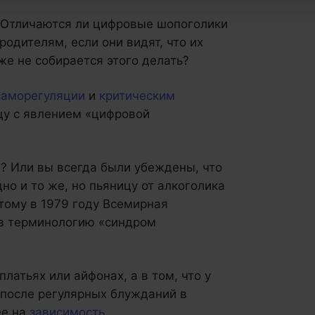
 Отличаются ли цифровые шопоголики
одителям, если они видят, что их
же не собирается этого делать?
саморегуляции
и
критическим
ицу с явлением «цифровой
а? Или вы всегда были убеждены, что
но и то же, но пьяницу от алкоголика
тому в 1979 году Всемирная
 в терминологию «синдром
латьях или айфонах, а в том, что у
 после регулярных блужданий в
ее на
зависимость
.