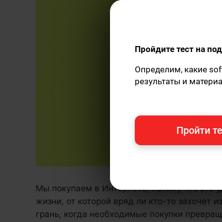
Пройдите тест на п
Определим, какие sof
результаты и матери
Пройти те
Мы покупаем в Интернете, потому что это 
жизни, от которой вряд ли кто-то захочет и
грань, когда необходимые покупки превра