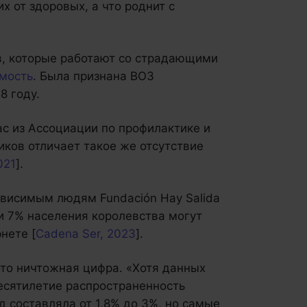
х от здоровых, а что роднит с
, которые работают со страдающими
имость
. Была признана ВОЗ
8 году.
с из Ассоциации по профилактике и
ков отличает такое же отсутствие
021
].
висимым людям Fundación Hay Salida
ии 7% населения королевства могут
нете [
Cadena Ser, 2023
].
то ничтожная цифра. «Хотя данных
 десятилетие распространенность
д составляла от 1,8% до 3%, но самые