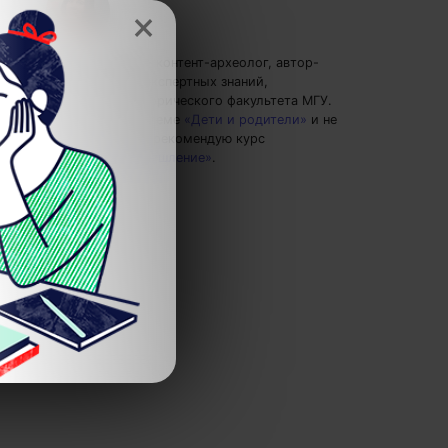
×
Мария Голова
— контент-археолог, автор-
популяризатор экспертных знаний,
выпускница Исторического факультета МГУ.
Пишу статьи по теме
«Дети и родители»
и не
только, а также рекомендую курс
«Критическое мышление»
.