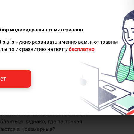
одбор индивидуальных материалов
t skills нужно развивать именно вам, и отправим
алы по их развитию на почту
бесплатно
.
ст
удобно. Это стало данностью нашей
збавиться. Однако, где та тонкая
щаются в чрезмерные?