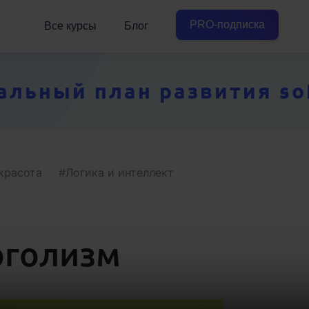
PRO-подписка
Все курсы
Блог
ьный план развития soft
красота
Логика и интеллект
оголизм