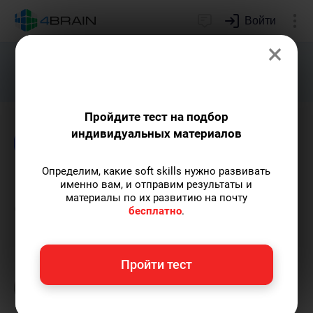
Войти
×
Подарим индивидуальный план
развития soft skills.
Получить...
Пройдите тест на подбор
индивидуальных материалов
Блог
Непознанное
Здоровье и красота
Определим, какие soft skills нужно развивать
Биохакинг: «взламываем»
именно вам, и отправим результаты и
материалы по их развитию на почту
свой организм
бесплатно
.
Мадина Джиоева
— автор статей и курсов,
Пройти тест
преподаватель английского, финансовый
волонтер.
Пишу статьи по теме
«Непознанное»
и не только, а также