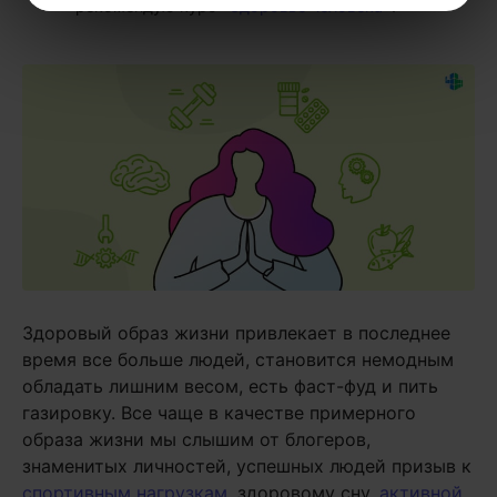
рекомендую курс
«Здоровье человека»
.
Здоровый образ жизни привлекает в последнее
время все больше людей, становится немодным
обладать лишним весом, есть фаст-фуд и пить
газировку. Все чаще в качестве примерного
образа жизни мы слышим от блогеров,
знаменитых личностей, успешных людей призыв к
спортивным нагрузкам
, здоровому сну,
активной