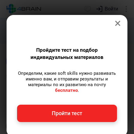
Войти
×
Подарим индивидуальный план
развития soft skills.
Получить...
Пройдите тест на подбор
индивидуальных материалов
Блог
Логика и интеллект
Определим, какие soft skills нужно развивать
Что нужно знать о тестах на
именно вам, и отправим результаты и
материалы по их развитию на почту
IQ
бесплатно
.
Евгений Буянов
— автор-популяризатор
Пройти тест
экспертных знаний, сооснователь проекта,
преподаватель МГУ имени М.В. Ломоносова.
Пишу статьи по теме
«Логика и интеллект»
и