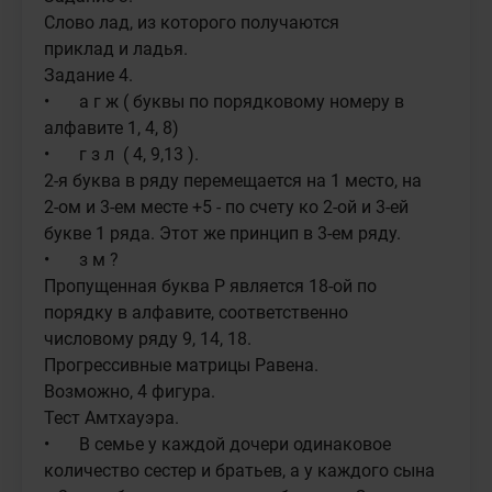
Слово лад, из которого получаются 

приклад и ладья.

Задание 4.

•	а г ж ( буквы по порядковому номеру в 
алфавите 1, 4, 8)

•	г з л  ( 4, 9,13 ). 

2-я буква в ряду перемещается на 1 место, на 
2-ом и 3-ем месте +5 - по счету ко 2-ой и 3-ей 
букве 1 ряда. Этот же принцип в 3-ем ряду.

•	з м ?  

Пропущенная буква Р является 18-ой по 
порядку в алфавите, соответственно 
числовому ряду 9, 14, 18.

Прогрессивные матрицы Равена.

Возможно, 4 фигура.

Тест Амтхауэра.

•	В семье у каждой дочери одинаковое 
количество сестер и братьев, а у каждого сына 