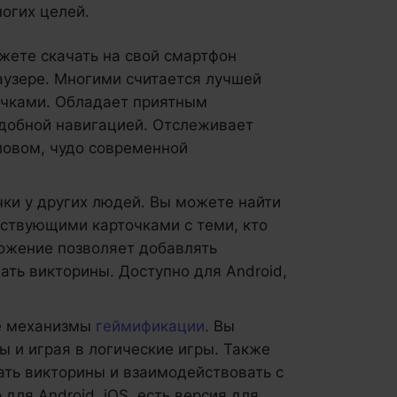
огих целей.
ожете скачать на свой смартфон
раузере. Многими считается лучшей
очками. Обладает приятным
удобной навигацией. Отслеживает
ловом, чудо современной
чки у других людей. Вы можете найти
тствующими карточками с теми, кто
ложение позволяет добавлять
вать викторины. Доступно для Android,
е механизмы
геймификации
. Вы
ы и играя в логические игры. Также
ать викторины и взаимодействовать с
ля Android, iOS, есть версия для