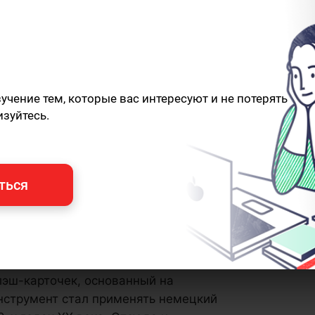
чение тем, которые вас интересуют и не потерять
изуйтесь.
ться
тивного
запоминания и повторения
лэш-карточек, основанный на
нструмент стал применять немецкий