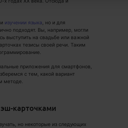
0-х годах XX века. Отсюда и
ри
изучении языка
, но и для
чно подходят. Вы, например, могли
ясь выступить на свадьбе или важной
арточках тезисы своей речи. Таким
рограммирование.
иальные приложения для смартфонов,
зберемся с тем, какой вариант
м методе.
лэш-карточками
изучать, но некоторые из следующих