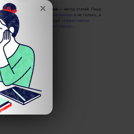
×
Григорий Кшеминский
— автор статей.
Пишу
статьи по теме
«Образование»
и не только, а
также рекомендую курс
«Эффективное
изучение иностранного языка»
.