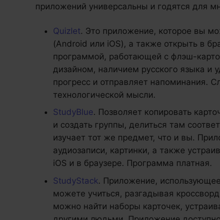
приложений универсальны и годятся для мн
Quizlet
. Это приложение, которое вы м
(Android или iOS), а также открыть в б
программой, работающей с флэш-карт
дизайном, наличием русского языка и 
прогресс и отправляет напоминания. С
технологической мысли.
StudyBlue
. Позволяет копировать карто
и создать группы, делиться там соотве
изучает тот же предмет, что и вы. При
аудиозаписи, картинки, а также устраи
iOS и в браузере. Программа платная.
StudyStack
. Приложение, использующе
можете учиться, разгадывая кроссворд
можно найти наборы карточек, устраив
другими людьми. Приложение доступно д