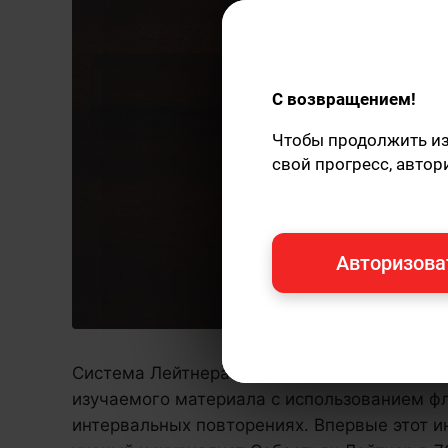
С возвращением!
Чтобы продолжить изу
свой прогресс, автор
Авторизова
Система Лейтнера — это метод для эффек
изучаемого материала с использованием ф
интервальных повторениях. Впервые этот и