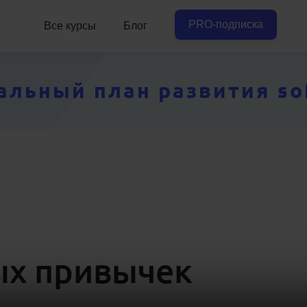
PRO-подписка
Все курсы
Блог
ьный план развития soft
ых привычек