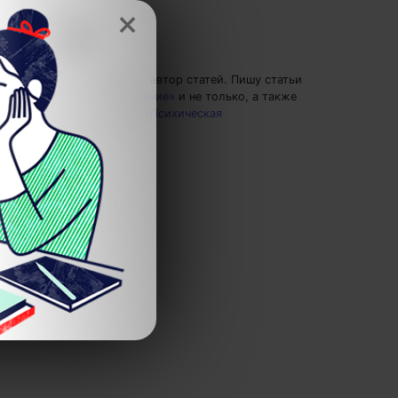
×
Максим Полгин
— автор статей.
Пишу статьи
по теме
«Образование»
и не только, а также
рекомендую курс
«Психическая
саморегуляция»
.