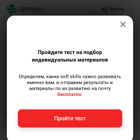
Войти
×
Подарим индивидуальный план
развития soft skills.
Получить...
Пройдите тест на подбор
индивидуальных материалов
Блог
Психология
Определим, какие soft skills нужно развивать
Дискомфорт от счастья
именно вам, и отправим результаты и
материалы по их развитию на почту
бесплатно
.
Григорий Кшеминский
— автор статей.
Пишу статьи по теме
«Психология»
и не
только, а также рекомендую курс
Пройти тест
«Психическая саморегуляция»
.