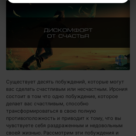
Существует десять побуждений, которые могут
вас сделать счастливым или несчастным. Ирония
состоит в том что одно побуждение, которое
делает вас счастливым, способно
трансформироваться в свою полную
противоположность и приводит к тому, что вы
чувствуете себя раздраженным и недовольным
своей жизнью. Рассмотрим эти побуждения и