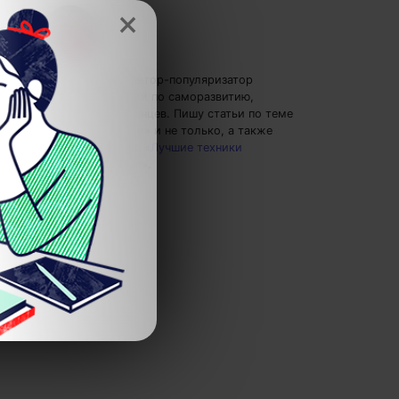
×
Елена Ланта
— автор-популяризатор
экспертных знаний по саморазвитию,
преподаватель танцев.
Пишу статьи по теме
«Дети и родители»
и не только, а также
рекомендую курс
«Лучшие техники
самообразования»
.