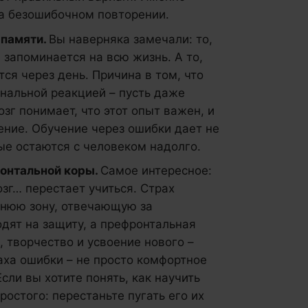
на безошибочном повторении.
 памяти.
Вы наверняка замечали: то,
 запоминается на всю жизнь. А то,
тся через день. Причина в том, что
нальной реакцией – пусть даже
зг понимает, что этот опыт важен, и
ение. Обучение через ошибки дает не
рые остаются с человеком надолго.
ронтальной коры.
Самое интересное:
озг… перестает учиться. Страх
внюю зону, отвечающую за
дят на защиту, а префронтальная
з, творчество и усвоение нового –
аха ошибки – не просто комфортное
сли вы хотите понять, как научить
ростого: перестаньте пугать его их