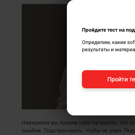
Пройдите тест на п
Определим, какие sof
результаты и матери
Пройти те
Наверняка вы ловили себя на мысли, что хо
ошибки. Подстраховать, чтобы не упал. Под