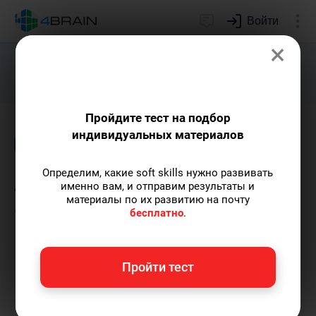
Войти
×
Подарим индивидуальный план
развития soft skills.
Получить...
Пройдите тест на подбор
индивидуальных материалов
Блог
Дети и родители
Образование
Определим, какие soft skills нужно развивать
Альтернативное
именно вам, и отправим результаты и
материалы по их развитию на почту
образование:
бесплатно
.
преимущества и
недостатки
Пройти тест
Григорий Кшеминский
— автор статей.