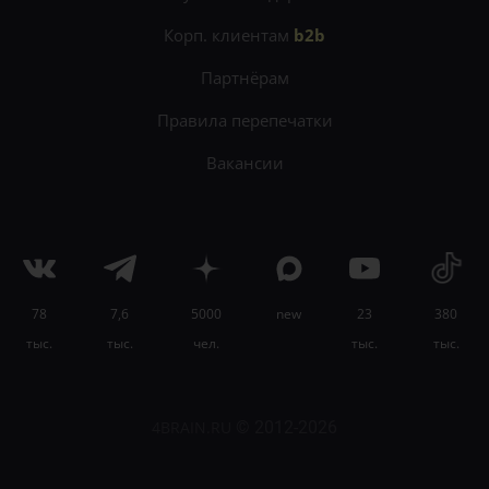
Корп. клиентам
b2b
Партнёрам
Правила перепечатки
Вакансии
78
7,6
5000
new
23
380
×
тыс.
тыс.
чел.
тыс.
тыс.
Научитесь учиться легко и эффективно на
онлайн-курсе «Лучшие техники
самообразования»
.
4BRAIN.RU
© 2012-2026
Узнать подробности