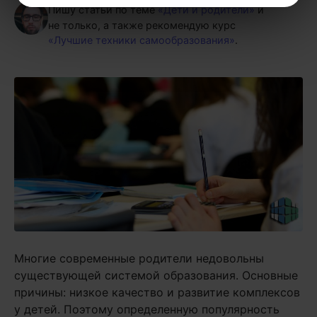
Пишу статьи по теме
«Дети и родители»
и
не только, а также рекомендую курс
«Лучшие техники самообразования»
.
Многие современные родители недовольны
существующей системой образования. Основные
причины: низкое качество и развитие комплексов
у детей. Поэтому определенную популярность