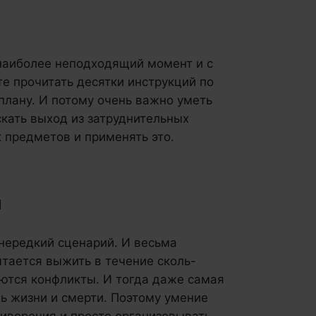
 наиболее неподходящий момент и с
 прочитать десятки инструкций по
плану. И потому очень важно уметь
кать выход из затруднительных
 предметов и применять это.
и
нередкий сценарий. И весьма
ытается выжить в течение сколь-
ются конфликты. И тогда даже самая
нь жизни и смерти. Поэтому умение
иворечия и просто организовывать