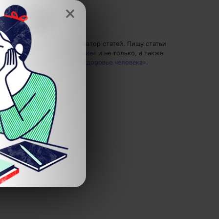
×
Максим Полгин
— автор статей.
Пишу статьи
по теме
«Образование»
и не только, а также
рекомендую курс
«Здоровье человека»
.