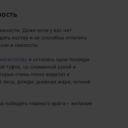
вость
важности. Даже если у вас нет
дить костер и не способны отличить
воли и смелость.
акатастрофу
и осталась одна посреди
ой туфле, со сломанной рукой и
оторых очень плохо видела) и
е леса, дожди, дневная жара, ночной
ла победить главного врага – желание