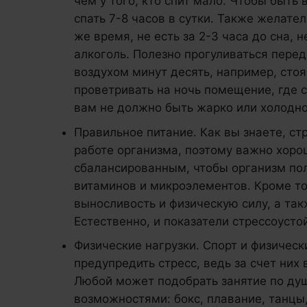
чем у того, кто спит мало. Чтобы быть
спать 7-8 часов в сутки. Также желате
же время, не есть за 2-3 часа до сна, н
алкоголь. Полезно прогуливаться пере
воздухом минут десять, например, стоя
проветривать на ночь помещение, где с
вам не должно быть жарко или холодно
Правильное питание. Как вы знаете, с
работе организма, поэтому важно хоро
сбалансированным, чтобы организм по
витаминов и микроэлементов. Кроме то
выносливость и физическую силу, а та
Естественно, и показатели стрессоусто
Физические нагрузки. Спорт и физическ
предупредить стресс, ведь за счет них
Любой может подобрать занятие по душ
возможностями: бокс, плавание, танцы,