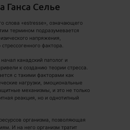
а Ганса Селье
го слова «estresse», означающего
 этим термином подразумевается
физического напряжения,
 стрессогенного фактора.
 начал канадский патолог и
привели к созданию теории стресса.
ается с такими факторами как
зические нагрузки, эмоциональные
защитные механизмы, и это не только
итная реакция, но и однотипный
 ресурсов организма, позволяющая
ям. И на него организм тратит