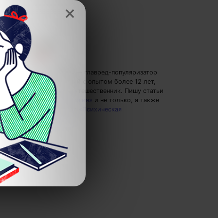
×
Кирилл Ногалес
— главред-популяризатор
экспертных знаний с опытом более 12 лет,
главред 4brain, путешественник.
Пишу статьи
по теме
«Психология»
и не только, а также
рекомендую курс
«Психическая
саморегуляция»
.