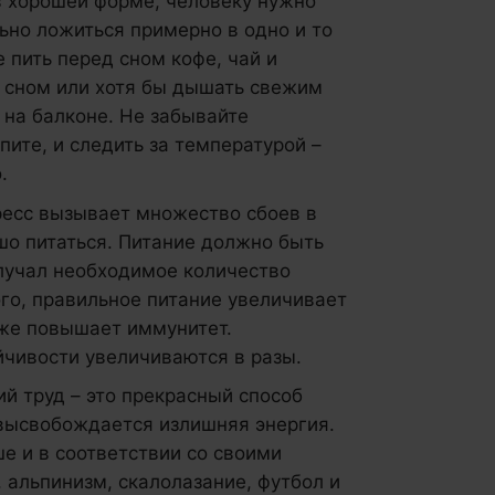
 в хорошей форме, человеку нужно
льно ложиться примерно в одно и то
е пить перед сном кофе, чай и
д сном или хотя бы дышать свежим
 на балконе. Не забывайте
пите, и следить за температурой –
.
тресс вызывает множество сбоев в
шо питаться. Питание должно быть
лучал необходимое количество
го, правильное питание увеличивает
кже повышает иммунитет.
йчивости увеличиваются в разы.
ий труд – это прекрасный способ
 высвобождается излишняя энергия.
е и в соответствии со своими
 альпинизм, скалолазание, футбол и