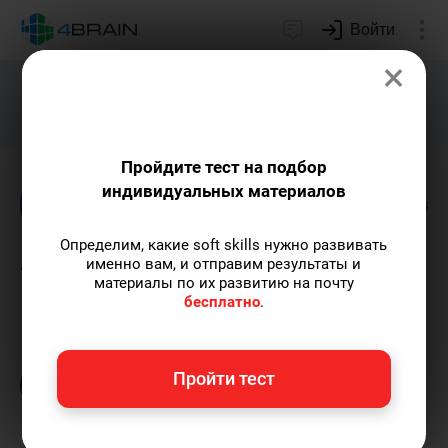
Войти
×
Подарим индивидуальный план
развития soft skills.
Получить...
Пройдите тест на подбор
индивидуальных материалов
Блог
Дети и родители
Внимание и памят
Определим, какие soft skills нужно развивать
Задача с солдатом
именно вам, и отправим результаты и
материалы по их развитию на почту
бесплатно
.
Кирилл Ногалес
— главред-популяризатор
экспертных знаний с опытом более 12 лет,
главред 4brain, путешественник.
Пишу
Пройти тест
статьи по теме
«Дети и родители»
и не
только, а также рекомендую курс
«Когнитивистика»
.