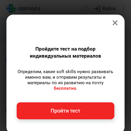
Войти
×
Подарим индивидуальный план
развития soft skills.
Получить...
Пройдите тест на подбор
индивидуальных материалов
Блог
Новости и события
Образование
Определим, какие soft skills нужно развивать
Прокачайте креативность
именно вам, и отправим результаты и
материалы по их развитию на почту
бесплатно
.
Полина Груданова
— pr-менеджер 4brain,
профессиональный психолог.
Пишу статьи
по теме
«Новости и события»
и не только, а
Пройти тест
также рекомендую курс
«ТРИЗ на
практике»
.