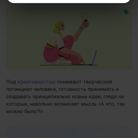
Под
креативностью
понимают творческий
потенциал человека, готовность принимать и
создавать принципиально новые идеи, глядя на
которые, невольно возникает мысль «А что, так
можно было?!»