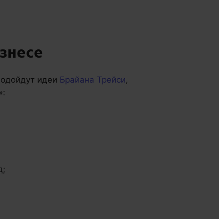
знесе
подойдут идеи
Брайана Трейси
,
»:
д;