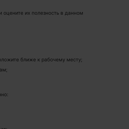
 оцените их полезность в данном
оложите ближе к рабочему месту;
ам;
нно: