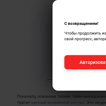
С возвращением!
Чтобы продолжить изу
свой прогресс, автор
Авторизова
Поначалу освоение техник тайм-менеджмен
тратит
ценный временной ресурс
. Это неуд