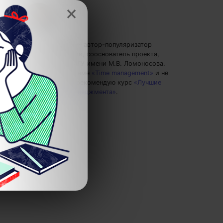
×
Евгений Буянов
— автор-популяризатор
экспертных знаний, сооснователь проекта,
преподаватель МГУ имени М.В. Ломоносова.
Пишу статьи по теме
«Time management»
и не
только, а также рекомендую курс
«Лучшие
техники тайм-менеджмента»
.