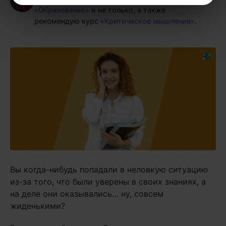
«Образование»
и не только, а также
рекомендую курс
«Критическое мышление»
.
Вы когда-нибудь попадали в неловкую ситуацию
из-за того, что были уверены в своих знаниях, а
на деле они оказывались… ну, совсем
жиденькими?