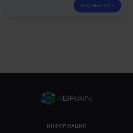
Опубликовать
×
Научитесь анализировать информацию и
распознавать манипуляции на
онлайн-программе
Критическое мышление
.
Узнать подробности
ИНФОРМАЦИЯ