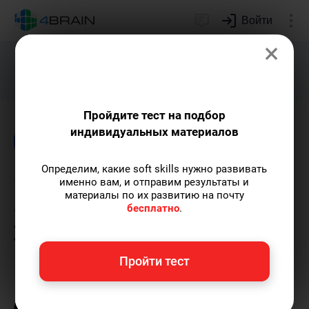
Войти
×
Подарим индивидуальный план
развития soft skills.
Получить...
Пройдите тест на подбор
индивидуальных материалов
Блог
Образование
Логика и интеллект
Определим, какие soft skills нужно развивать
Опасность поверхностного
именно вам, и отправим результаты и
материалы по их развитию на почту
знания: почему вредно
бесплатно
.
учиться по верхам
Пройти тест
Елена Ланта
— автор-популяризатор
экспертных знаний по саморазвитию,
преподаватель танцев.
Пишу статьи по теме