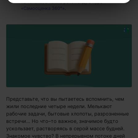
не только, а также рекомендую курс
«Самооценка 360°»
.
Представьте, что вы пытаетесь вспомнить, чем
жили последние четыре недели. Мелькают
рабочие задачи, бытовые хлопоты, разрозненные
встречи… Но что–то важное, значимое будто
ускользает, растворяясь в серой массе будней.
Знакомое чувство? В непрерывном потоке дней