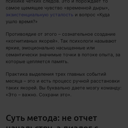
психике четких следов. Это и порождает то
самое щемящее чувство «временной дыры»,
экзистенциальную усталость
и вопрос «Куда
ушло время?»
Противоядие от этого – сознательное создание
«когнитивных якорей». Так психологи называют
яркие, эмоционально насыщенные или
семантически значимые точки в потоке опыта, за
которые цепляется память.
Практика выделения трех главных событий
месяца – это и есть процесс ручной расстановки
таких якорей. Вы буквально даете мозгу команду:
«Это – важно. Сохрани это».
Суть метода: не отчет
начальству, а диалог с