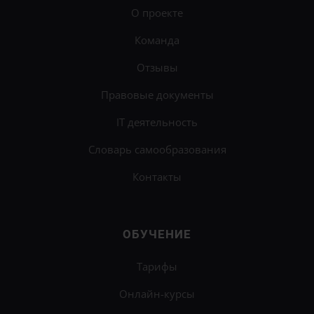
О проекте
Команда
Отзывы
Правовые документы
IT деятельность
Словарь самообразования
Контакты
×
Поймите себя лучше и научитесь использовать
ОБУЧЕНИЕ
свои особенности на
онлайн-курсе «Самооценка
360°»
.
Тарифы
Узнать подробности
Онлайн-курсы