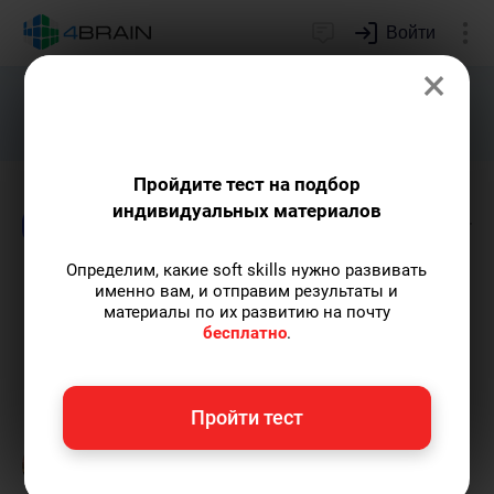
Войти
×
Подарим индивидуальный план
развития soft skills.
Получить...
Пройдите тест на подбор
индивидуальных материалов
Блог
Финансы и деньги
Лидерство и отн
Определим, какие soft skills нужно развивать
Метод «3 главных события
именно вам, и отправим результаты и
материалы по их развитию на почту
месяца»
бесплатно
.
Мария Голова
— контент-археолог, автор-
Пройти тест
популяризатор экспертных знаний,
выпускница Исторического факультета МГУ.
Пишу статьи по теме
«Финансы и деньги»
и