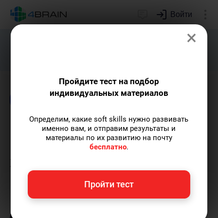
Войти
×
Подарим индивидуальный план
развития soft skills.
Получить...
Пройдите тест на подбор
индивидуальных материалов
Блог
Логика и интеллект
Психология
Определим, какие soft skills нужно развивать
Психические процессы:
именно вам, и отправим результаты и
материалы по их развитию на почту
виды и краткая
бесплатно
.
характеристика
Пройти тест
Полина Груданова
— pr-менеджер 4brain,
профессиональный психолог.
Пишу статьи
по теме
«Логика и интеллект»
и не только, а