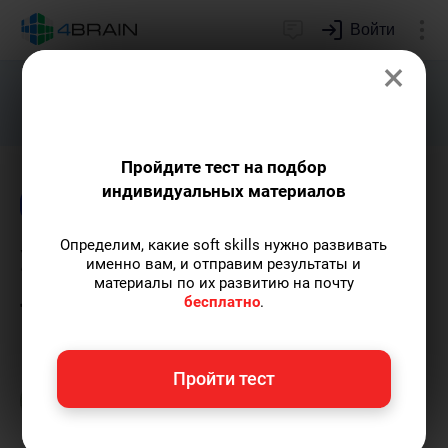
Войти
×
Подарим индивидуальный план
развития soft skills.
Получить...
Пройдите тест на подбор
индивидуальных материалов
Блог
Психология
Определим, какие soft skills нужно развивать
Уроки мудрости от
именно вам, и отправим результаты и
материалы по их развитию на почту
Ларошфуко
бесплатно
.
Игорь Болтовнин
— автор статей и уроков.
Пройти тест
Пишу статьи по теме
«Психология»
и не
только, а также рекомендую курс
«Сторителлинг»
.