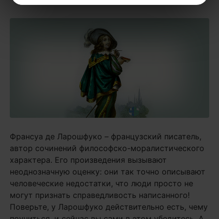
Франсуа де Ларошфуко – французский писатель,
автор сочинений философско-моралистического
характера. Его произведения вызывают
неоднозначную оценку: они так точно описывают
человеческие недостатки, что люди просто не
могут признать справедливость написанного!
Поверьте, у Ларошфуко действительно есть, чему
поучиться, и сейчас вы сами в этом убедитесь. А