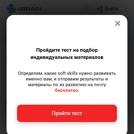
Войти
×
Подарим индивидуальный план
развития soft skills.
Получить...
Пройдите тест на подбор
индивидуальных материалов
Блог
Образование
Психология
Определим, какие soft skills нужно развивать
Как научиться быстро
именно вам, и отправим результаты и
материалы по их развитию на почту
анализировать сложные
бесплатно
.
данные
Пройти тест
Ольга Обломова
— автор статей и курсов
4brain, писатель, автор художественной
прозы.
Пишу статьи по теме
«Образование»