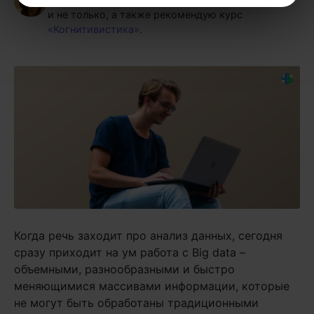
и не только, а также рекомендую курс
«Когнитивистика»
.
Когда речь заходит про анализ данных, сегодня
сразу приходит на ум работа с Big data –
объемными, разнообразными и быстро
меняющимися массивами информации, которые
не могут быть обработаны традиционными