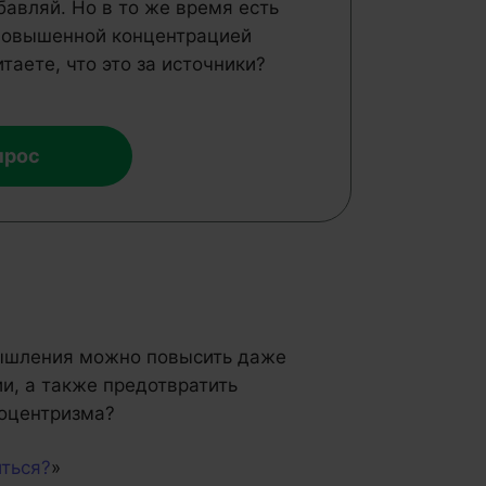
бавляй. Но в то же время есть
 повышенной концентрацией
таете, что это за источники?
прос
мышления можно повысить даже
и, а также предотвратить
гоцентризма?
ться?
»