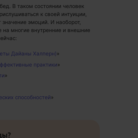
бед. В таком состоянии человек
ислушиваться к своей интуиции,
 значение эмоций. И наоборот,
е на многие внутренние и внешние
ейчас:
веты Дайаны Халперн)
»
эффективные практики
»
ти
»
еских способностей
»
ды?