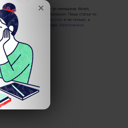
×
Полина Груданова
— pr-менеджер 4brain,
профессиональный психолог.
Пишу статьи по
теме
«Новости и события»
и не только, а
также рекомендую курс
«Критическое
мышление»
.