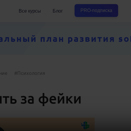
PRO-подписка
Все курсы
Блог
ьный план развития soft
ние
Психология
ть за фейки