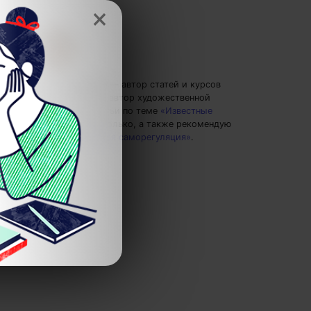
×
Ольга Обломова
— автор статей и курсов
4brain, писатель, автор художественной
прозы.
Пишу статьи по теме
«Известные
личности»
и не только, а также рекомендую
курс
«Психическая саморегуляция»
.