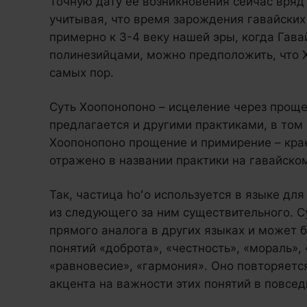
Точную дату ее возникновения сейчас вряд 
учитывая, что время зарождения гавайских
примерно к 3-4 веку нашей эры, когда Гав
полинезийцами, можно предположить, что Х
самых пор.
Суть Хоопонопоно – исцеление через прощ
предлагается и другими практиками, в том 
Хоопонопоно прощение и примирение – кра
отражено в названии практики на гавайско
Так, частица hoʻo используется в языке дл
из следующего за ним существительного. С
прямого аналога в других языках и может 
понятий «доброта», «честность», «мораль»,
«равновесие», «гармония». Оно повторяетс
акцента на важности этих понятий в повсе