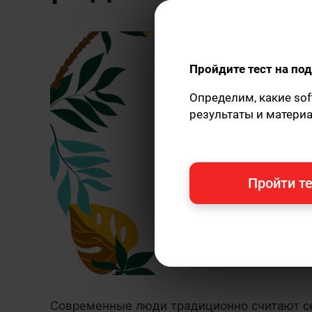
Пройдите тест на п
Определим, какие sof
результаты и матери
Пройти те
Современные люди традиционно считают се