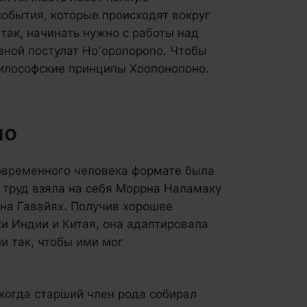
 события, которые происходят вокруг
 так, начинать нужно с работы над
овной постулат Hoʻoponopono. Чтобы
 философские принципы Хоопонопоно.
но
овременного человека формате была
т труд взяла на себя Моррна Наламаку
на Гавайях. Получив хорошее
ки Индии и Китая, она адаптировала
и так, чтобы ими мог
 когда старший член рода собирал