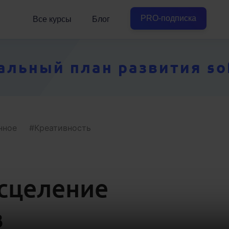
PRO-подписка
Все курсы
Блог
ьный план развития soft
нное
Креативность
сцеление
в