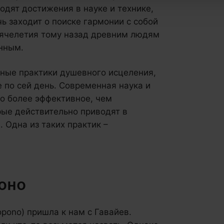
одят достижения в науке и технике,
чь заходит о поиске гармонии с собой
сячелетия тому назад древним людям
нным.
ные практики душевного исцеления,
 по сей день. Современная наука и
то более эффективное, чем
рые действительно приводят в
 Одна из таких практик –
поно
pono) пришла к нам с Гавайев.