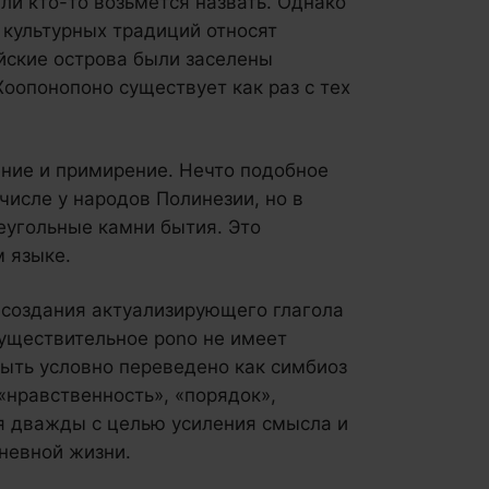
ли кто-то возьмется назвать. Однако
 культурных традиций относят
айские острова были заселены
оопонопоно существует как раз с тех
ение и примирение. Нечто подобное
числе у народов Полинезии, но в
еугольные камни бытия. Это
м языке.
я создания актуализирующего глагола
уществительное pono не имеет
быть условно переведено как симбиоз
 «нравственность», «порядок»,
я дважды с целью усиления смысла и
дневной жизни.