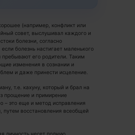
ехорошее (например, конфликт или
ейный совет, выслушивал каждого и
стоки болезни, согласно
 если болезнь настигает маленького
и пребывают его родители. Таким
ющие изменения в сознании и
облем и даже принести исцеление.
ну, т.е. кахуну, который и брал на
ез прощение и примирение
о – это еще и метод исправления
, путем восстановления всеобщей
ая личность несет полную