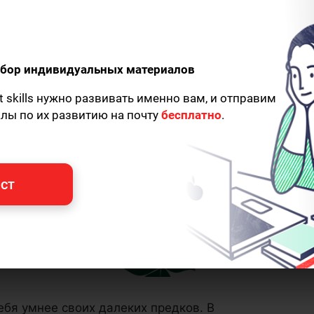
одбор индивидуальных материалов
t skills нужно развивать именно вам, и отправим
алы по их развитию на почту
бесплатно
.
ст
бя умнее своих далеких предков. В