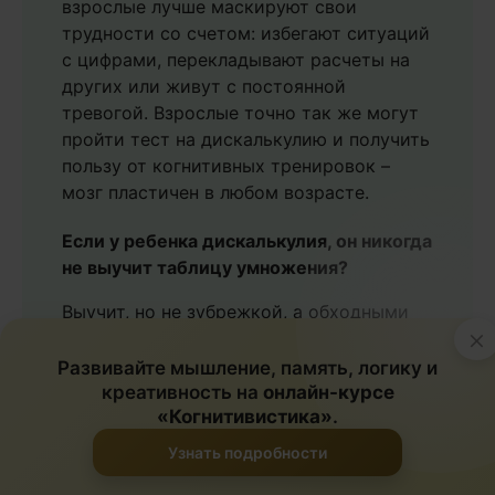
взрослые лучше маскируют свои
трудности со счетом: избегают ситуаций
с цифрами, перекладывают расчеты на
других или живут с постоянной
тревогой. Взрослые точно так же могут
пройти тест на дискалькулию и получить
пользу от когнитивных тренировок –
мозг пластичен в любом возрасте.
Если у ребенка дискалькулия, он никогда
не выучит таблицу умножения?
Выучит, но не зубрежкой, а обходными
×
путями. Улучшить счет при дискалькулии
– это не про «сесть и выучить», а про
Развивайте мышление, память, логику и
визуализацию, ритм, движение и игры
креативность на
онлайн-курсе
«Когнитивистика»
.
для развития логики. Таблица умножения
становится доступной, когда мозг
Узнать подробности
находит к ней другую дорогу – через