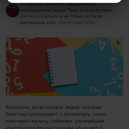
экспертных знаний по саморазвитию,
преподаватель танцев.
Пишу статьи по теме
«Дети и родители»
и не только, а также
рекомендую курс
«Когнитивистика»
.
Возможно, вы встречали людей, которые
блестяще рассуждают о литературе, тонко
чувствуют музыку, собирают сложнейший
конструктор без инструкции, но не могут