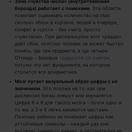
Зона «чувства числа» (внутритеменная
борозда) работает с помехами
. Эта область
помогает оценивать количество на глаз:
сколько яблок в корзине, людей в очереди,
конфет в горсти – без счета, просто
«чувством». При дискалькулии этот «радар»
дает сбои, поэтому человек не может быстро
понять, где три предмета, а где четыре.
Отсюда – базовые
трудности со счетом
,
потому что нет фундамента, на котором
строится вся арифметика.
Мозг путает визуальный образ цифры с ее
значением
. Это похоже на то, как при
дислексии буквы пляшут или зеркалятся.
Цифра 6 и 9 для такого мозга – почти одно и
то же, а 3 и 8 легко меняются местами.
Поэтому ребенок не понимает цифры как
устойчивые символы – каждый раз они
выглядят «немного иначе», и автоматизма не