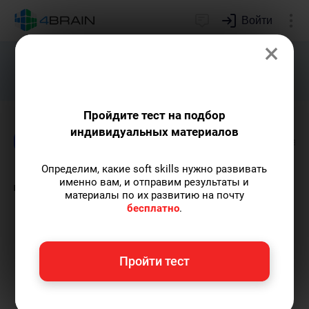
Войти
×
Подарим индивидуальный план
развития soft skills.
Получить...
Пройдите тест на подбор
индивидуальных материалов
Блог
Дети и родители
Цифры и математи
Определим, какие soft skills нужно развивать
Дискалькулия: почему
именно вам, и отправим результаты и
материалы по их развитию на почту
цифры рассыпаются в
бесплатно
.
голове и как тренировать
мышление
Пройти тест
Елена Ланта
— автор-популяризатор