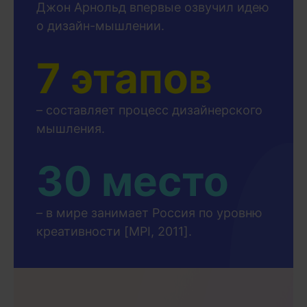
Джон Арнольд впервые озвучил идею
о дизайн-мышлении.
7 этапов
– составляет процесс дизайнерского
мышления.
30 место
– в мире занимает Россия по уровню
креативности [MPI, 2011].