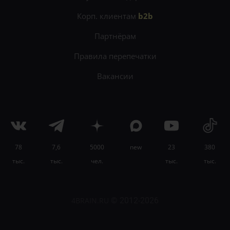
Корп. клиентам
b2b
Партнёрам
Правила перепечатки
Вакансии
78
7,6
5000
new
23
380
×
тыс.
тыс.
чел.
тыс.
тыс.
Находите нестандартные решения и развивайте
креативность на
онлайн-курсе «ТРИЗ на
практике»
.
4BRAIN.RU
© 2012-2026
Узнать подробности