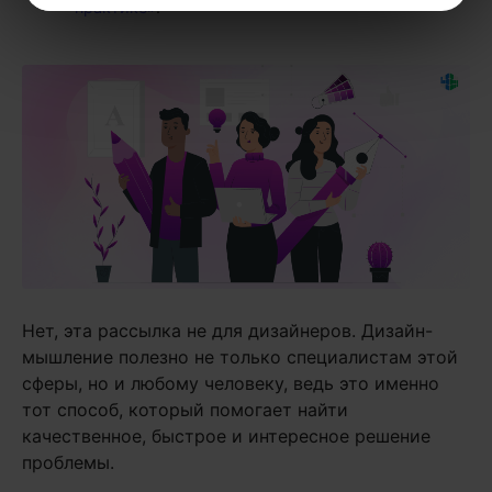
практике»
.
Нет, эта рассылка не для дизайнеров. Дизайн-
мышление полезно не только специалистам этой
сферы, но и любому человеку, ведь это именно
тот способ, который помогает найти
качественное, быстрое и интересное решение
проблемы.