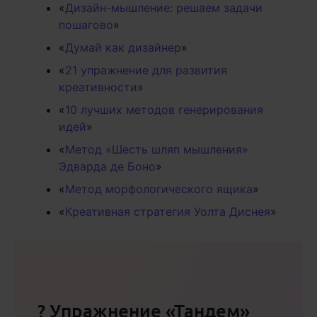
«
Дизайн-мышление: решаем задачи
пошагово
»
«
Думай как дизайнер
»
«
21 упражнение для развития
креативности
»
«
10 лучших методов генерирования
идей
»
«
Метод «Шесть шляп мышления»
Эдварда де Боно
»
«
Метод морфологического ящика
»
«
Креативная стратегия Уолта Диснея
»
? Упражнение «Тандем»