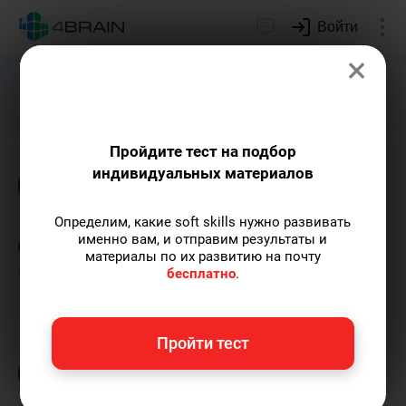
Войти
×
Подарим индивидуальный план
развития soft skills.
Получить...
Пройдите тест на подбор
индивидуальных материалов
Блог
Новости и события
Образование
Определим, какие soft skills нужно развивать
Дизайн-мышление на все
именно вам, и отправим результаты и
материалы по их развитию на почту
случаи жизни
бесплатно
.
Полина Груданова
— pr-менеджер 4brain,
Пройти тест
профессиональный психолог.
Пишу статьи
по теме
«Новости и события»
и не только, а
также рекомендую курс
«ТРИЗ на