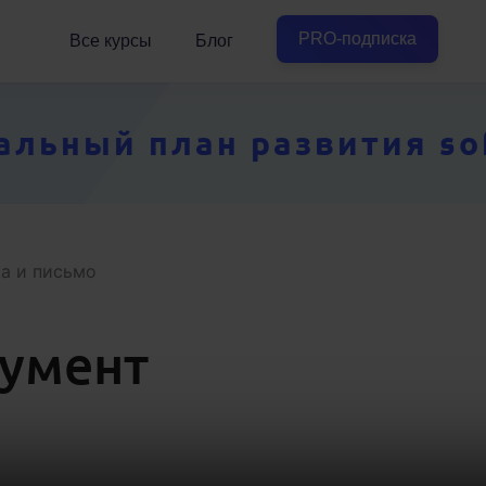
PRO-подписка
Все курсы
Блог
ьный план развития soft
а и письмо
румент