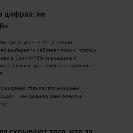
 цифрах: не
й»
м как другие, – это древний
во выбирает» работает плохо, потому
стика в речи («78% опрошенных
 мозг думает: раз столько людей уже
я.
неожиданно становится мощным
оцент, тем сильнее вам хочется
ву.
а скрывают того, кто за