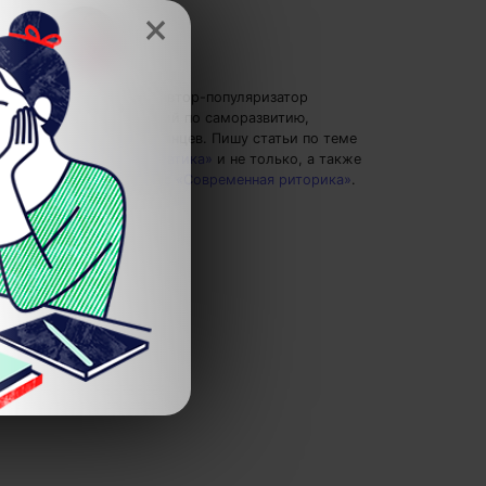
×
Елена Ланта
— автор-популяризатор
экспертных знаний по саморазвитию,
преподаватель танцев.
Пишу статьи по теме
«Цифры и математика»
и не только, а также
рекомендую курс
«Современная риторика»
.