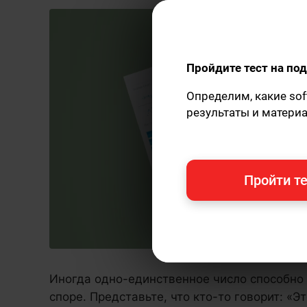
Пройдите тест на п
Определим, какие sof
результаты и матери
Пройти те
Иногда одно-единственное число способно 
споре. Представьте, что кто-то говорит: «Э