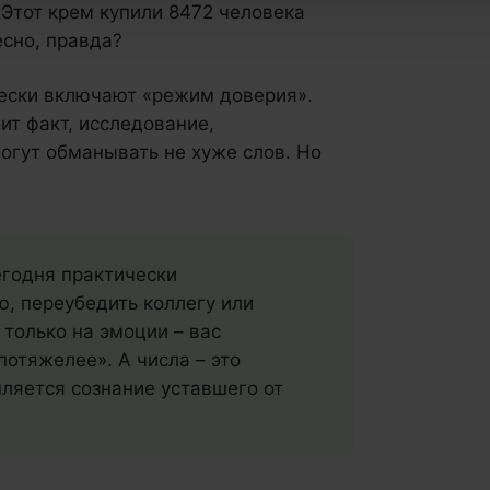
«Этот крем купили 8472 человека
есно, правда?
чески включают «режим доверия».
оит факт, исследование,
могут обманывать не хуже слов. Но
егодня практически
, переубедить коллегу или
 только на эмоции – вас
потяжелее». А числа – это
пляется сознание уставшего от