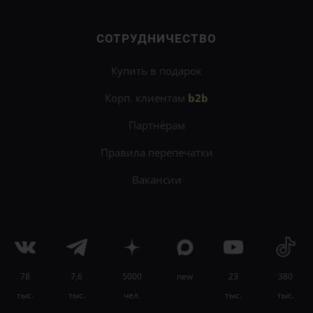
СОТРУДНИЧЕСТВО
Купить в подарок
Корп. клиентам
b2b
Партнёрам
Правила перепечатки
Вакансии
78
7,6
5000
new
23
380
×
тыс.
тыс.
чел.
тыс.
тыс.
Быcтрее и лучше изучайте языки с
онлайн-