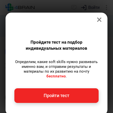
Войти
×
Подарим индивидуальный план
развития soft skills.
Получить...
Пройдите тест на подбор
индивидуальных материалов
Блог
Внимание и память
Психология
Определим, какие soft skills нужно развивать
Эффект дезинформации
именно вам, и отправим результаты и
материалы по их развитию на почту
бесплатно
.
Евгений Буянов
— автор-популяризатор
экспертных знаний, сооснователь проекта,
преподаватель МГУ имени М.В. Ломоносова.
Пройти тест
Пишу статьи по теме
«Внимание и память»
и
не только, а также рекомендую курс
«Мнемотехники»
.