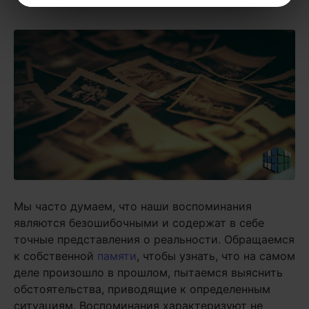
Мы часто думаем, что наши воспоминания
являются безошибочными и содержат в себе
точные представления о реальности. Обращаемся
к собственной
памяти
, чтобы узнать, что на самом
деле произошло в прошлом, пытаемся выяснить
обстоятельства, приводящие к определенным
ситуациям. Воспоминания характеризуют не