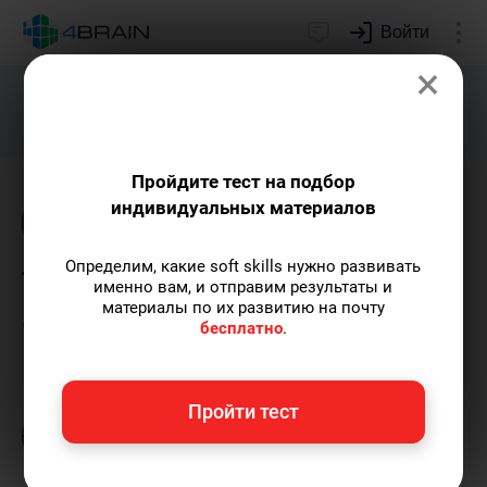
Войти
×
Подарим индивидуальный план
развития soft skills.
Получить...
Пройдите тест на подбор
индивидуальных материалов
Блог
Непознанное
Психология
Определим, какие soft skills нужно развивать
Техника эмоциональной
именно вам, и отправим результаты и
материалы по их развитию на почту
свободы
бесплатно
.
Григорий Кшеминский
— автор статей.
Пройти тест
Пишу статьи по теме
«Непознанное»
и не
только, а также рекомендую курс
«Психическая саморегуляция»
.