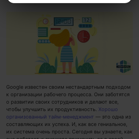
Google известен своим нестандартным подходом
к организации рабочего процесса. Они заботятся
о развитии своих сотрудников и делают все,
чтобы улучшить их продуктивность.
Хорошо
организованный тайм-менеджмент
— это одна из
составляющих их успеха. И, как все гениальное,
их система очень проста. Сегодня вы узнаете, как