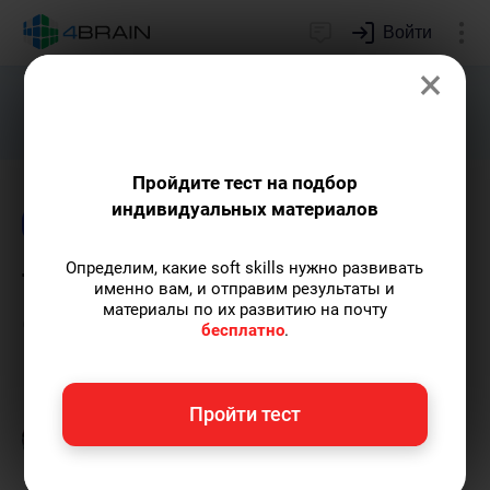
Войти
×
Подарим индивидуальный план
развития soft skills.
Получить...
Пройдите тест на подбор
индивидуальных материалов
Блог
Time management
Определим, какие soft skills нужно развивать
Тайм-менеджмент от
именно вам, и отправим результаты и
материалы по их развитию на почту
Google
бесплатно
.
Максим Полгин
— автор статей.
Пишу
Пройти тест
статьи по теме
«Time management»
и не
только, а также рекомендую курс
«Лучшие
техники тайм-менеджмента»
.