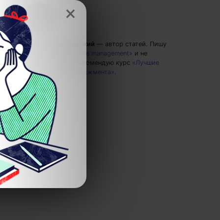
×
Григорий Кшеминский
— автор статей.
Пишу
статьи по теме
«Time management»
и не
только, а также рекомендую курс
«Лучшие
техники тайм-менеджмента»
.