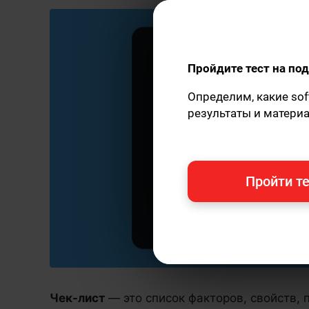
Пройдите тест на п
Определим, какие sof
результаты и матери
Пройти те
Чек-лист
— это список факторов, свойств, 