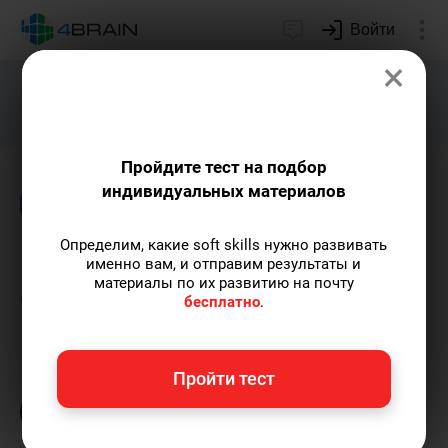
Войти
×
Подарим индивидуальный план
развития soft skills.
Получить...
Пройдите тест на подбор
индивидуальных материалов
Блог
Time management
Психология
Определим, какие soft skills нужно развивать
Некоторые приемы борьбы
именно вам, и отправим результаты и
материалы по их развитию на почту
с плохими привычками
бесплатно
.
Сергей Крутько
— ex-редактор 4brain,
Пройти тест
автор тренингов, статей и обзоров.
Пишу
статьи по теме
«Time management»
и не
только, а также рекомендую курс