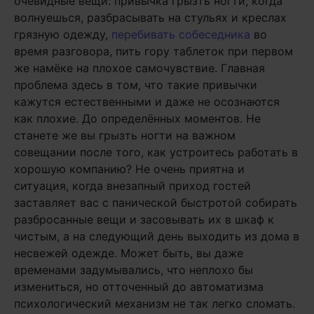
очевидные вещи: привычка грызть ногти, когда
волнуешься, разбрасывать на стульях и креслах
грязную одежду,
перебивать собеседника
во
время разговора, пить гору таблеток при первом
же намёке на плохое самочувствие. Главная
проблема здесь в том, что такие привычки
кажутся естественными и даже не осознаются
как плохие. До определённых моментов. Не
станете же вы грызть ногти на важном
совещании после того, как устроитесь работать в
хорошую компанию? Не очень приятна и
ситуация, когда внезапный приход гостей
заставляет вас с панической быстротой собирать
разбросанные вещи и засовывать их в шкаф к
чистым, а на следующий день выходить из дома в
несвежей одежде. Может быть, вы даже
временами задумывались, что неплохо бы
измениться, но отточенный до автоматизма
психологический механизм не так легко сломать.