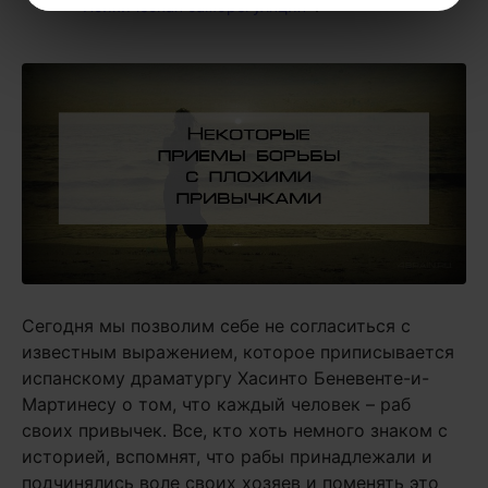
«Психическая саморегуляция»
.
Сегодня мы позволим себе не согласиться с
известным выражением, которое приписывается
испанскому драматургу Хасинто Беневенте-и-
Мартинесу о том, что каждый человек – раб
своих привычек. Все, кто хоть немного знаком с
историей, вспомнят, что рабы принадлежали и
подчинялись воле своих хозяев и поменять это